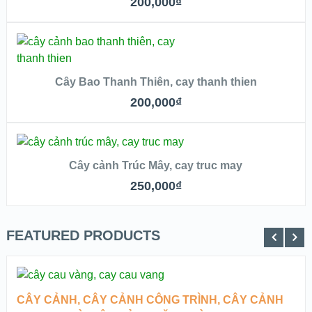
200,000
₫
VIEW DETAILS
THÊM VÀO GIỎ
Cây Bao Thanh Thiên, cay thanh thien
QUICK LOOK
200,000
₫
VIEW DETAILS
THÊM VÀO GIỎ
Cây cảnh Trúc Mây, cay truc may
QUICK LOOK
250,000
₫
VIEW DETAILS
FEATURED PRODUCTS
ĐỌC TIẾP
CÂY CẢNH
,
CÂY CẢNH CÔNG TRÌNH
,
CÂY CẢNH