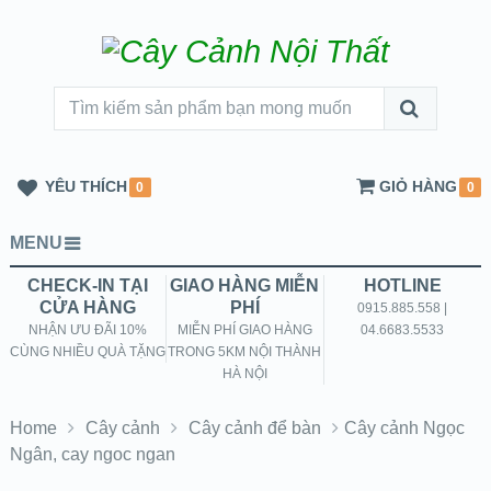
YÊU THÍCH
GIỎ HÀNG
0
0
MENU
CHECK-IN TẠI
GIAO HÀNG MIỄN
HOTLINE
CỬA HÀNG
PHÍ
0915.885.558 |
NHẬN ƯU ĐÃI 10%
MIỄN PHÍ GIAO HÀNG
04.6683.5533
CÙNG NHIỀU QUÀ TẶNG
TRONG 5KM NỘI THÀNH
HÀ NỘI
Home
Cây cảnh
Cây cảnh để bàn
Cây cảnh Ngọc
Ngân, cay ngoc ngan