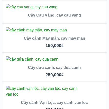
ĐỌC TIẾP
Cây Cau Vàng, cay cau vang
QUICK LOOK
THÊM VÀO GIỎ
VIEW DETAILS
Cây cảnh May mắn, cay may man
QUICK LOOK
150,000
₫
VIEW DETAILS
THÊM VÀO GIỎ
Cây dứa cảnh, cay dua canh
QUICK LOOK
250,000
₫
VIEW DETAILS
THÊM VÀO GIỎ
Cây cảnh Vạn Lộc, cay canh van loc
QUICK LOOK