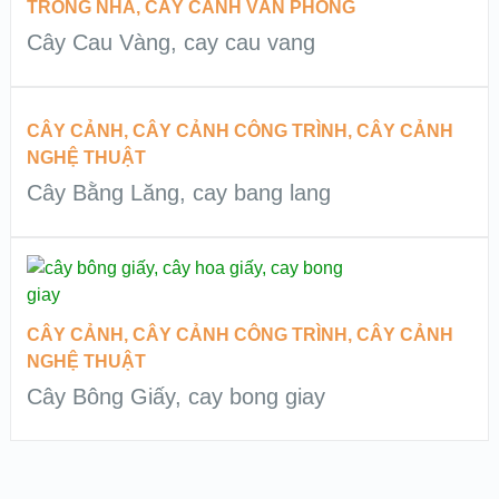
QUICK LOOK
TRONG NHÀ
,
CÂY CẢNH VĂN PHÒNG
Cây Cau Vàng, cay cau vang
VIEW DETAILS
ĐỌC TIẾP
CÂY CẢNH
,
CÂY CẢNH CÔNG TRÌNH
,
CÂY CẢNH
NGHỆ THUẬT
QUICK LOOK
Cây Bằng Lăng, cay bang lang
VIEW DETAILS
ĐỌC TIẾP
QUICK LOOK
CÂY CẢNH
,
CÂY CẢNH CÔNG TRÌNH
,
CÂY CẢNH
NGHỆ THUẬT
VIEW DETAILS
Cây Bông Giấy, cay bong giay