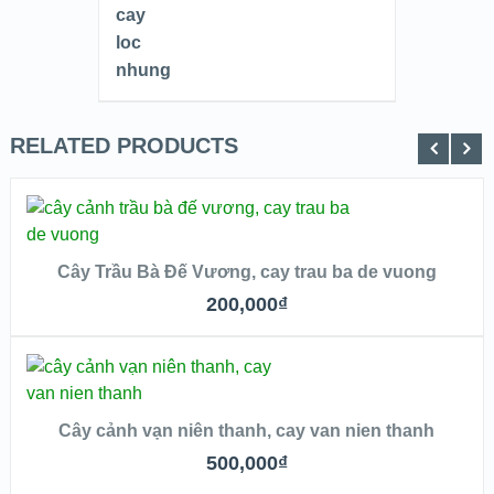
RELATED PRODUCTS
THÊM VÀO GIỎ
Cây Trầu Bà Đế Vương, cay trau ba de vuong
QUICK LOOK
200,000
₫
VIEW DETAILS
THÊM VÀO GIỎ
Cây cảnh vạn niên thanh, cay van nien thanh
QUICK LOOK
500,000
₫
VIEW DETAILS