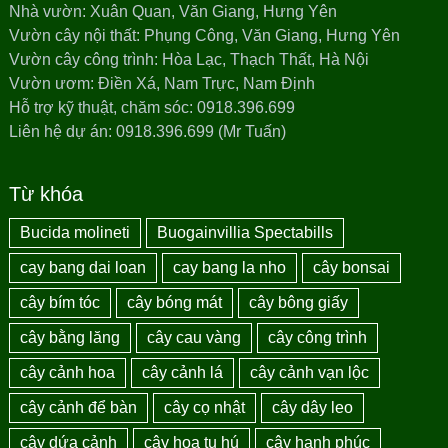
Nhà vườn: Xuân Quan, Văn Giang, Hưng Yên
Vườn cây nội thất: Phụng Công, Văn Giang, Hưng Yên
Vườn cây công trình: Hòa Lạc, Thạch Thất, Hà Nội
Vườn ươm: Điền Xá, Nam Trực, Nam Định
Hỗ trợ kỹ thuật, chăm sóc: 0918.396.699
Liên hệ dự án: 0918.396.699 (Mr Tuấn)
Từ khóa
Bucida molineti
Buogainvillia Spectabills
cay bang dai loan
cay bang la nho
cây bonsai
cây bím tóc
cây bóng mát
cây bông giấy
cây bằng lăng
cây cau vàng
cây công trình
cây cảnh hoa
cây cảnh lá
cây cảnh vạn lộc
cây cảnh để bàn
cây cọ nhật
cây dây leo
cây dứa cảnh
cây hoa tu hú
cây hạnh phúc