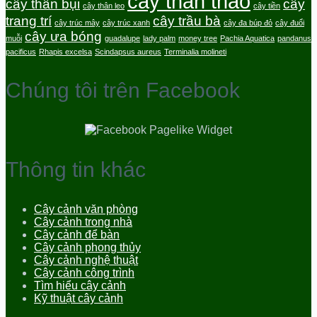
cây thân thảo
cây thân bụi
cây
cây thân leo
cây tiền
trang trí
cây trầu bà
cây trúc mây
cây trúc xanh
cây đa búp đỏ
cây đuổi
cây ưa bóng
muỗi
guadalupe
lady palm
money tree
Pachia Aquatica
pandanus
pacificus
Rhapis excelsa
Scindapsus aureus
Terminalia molineti
Chúng tôi trên Facebook
Thông tin khác
Cây cảnh văn phòng
Cây cảnh trong nhà
Cây cảnh để bàn
Cây cảnh phong thủy
Cây cảnh nghệ thuật
Cây cảnh công trình
Tìm hiểu cây cảnh
Kỹ thuật cây cảnh