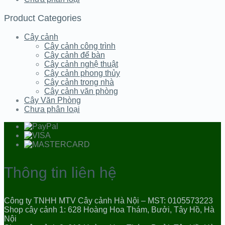
Product Categories
Cây cảnh
Cây cảnh công trình
Cây cảnh để bàn
Cây cảnh nghệ thuật
Cây cảnh phong thủy
Cây cảnh trong nhà
Cây cảnh văn phòng
Cây Văn Phòng
Chưa phân loại
Thông tin liên hệ
Công ty TNHH MTV Cây cảnh Hà Nội – MST: 0105573223
Shop cây cảnh 1: 628 Hoàng Hoa Thám, Bưởi, Tây Hồ, Hà
Nội