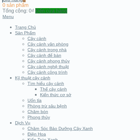
0 sản phẩm
Tổng cộng:
0₫
Đến cửa hàng
Menu
Trang Chủ
Sản Phẩm
Cây cảnh
Cây cảnh văn phòng
Cây cảnh trong nhà
Cây cảnh để bàn
Cây cảnh phong thủy
Cây cảnh nghệ thuật
Cây cảnh công trình
Kỹ thuật cây cảnh
Tìm hiểu cây cảnh
Thế cây cảnh
Kiến thức cơ sở
Uốn tỉa
Phòng trừ sâu bệnh
Chăm bón
Phong thủy
Dịch Vụ
Chăm Sóc Bảo Dưỡng Cây Xanh
Điện Hoa
Kiến Trúc Xanh