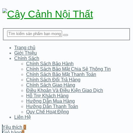
Trang chủ
Giới Thiệu
Chính Sách
Chính Sách Bảo Hành
Chính Sách Bảo Mật Chia Sẻ Thông Tin
Chính Sách Bảo Mật Thanh Toán
Chính Sách Đổi Trả Hàng
Chính Sách Giao Hàng
Điều Khoản Và Điều Kiện Giao Dịch
Hỗ Trợ Khách Hàng
Hưỡng Dẫn Mua Hàng
Hưỡng Dẫn Thanh Toán
Quy Chế Hoạt Động
Liên Hệ
Yêu thích
0
Giỏ hàng
0