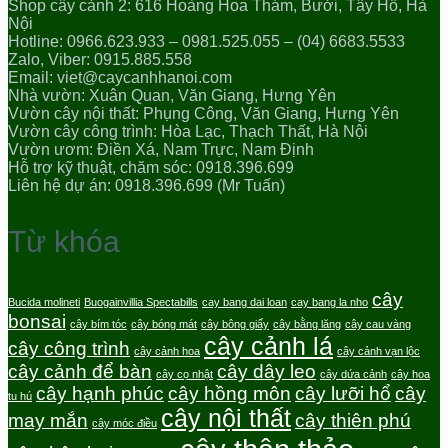
Shop cây cảnh 2: 616 Hoàng Hoa Thám, Bưởi, Tây Hồ, Hà
Nội
Hotline: 0966.623.933 – 0981.525.055 – (04) 6683.5533
Zalo, Viber: 0915.885.558
Email: viet@caycanhhanoi.com
Nhà vườn: Xuân Quan, Văn Giang, Hưng Yên
Vườn cây nội thất: Phụng Công, Văn Giang, Hưng Yên
Vườn cây công trình: Hòa Lạc, Thạch Thất, Hà Nội
Vườn ươm: Điền Xá, Nam Trực, Nam Định
Hỗ trợ kỹ thuật, chăm sóc: 0918.396.699
Liên hệ dự án: 0918.396.699 (Mr Tuấn)
Từ khóa
cây
Bucida molineti
Buogainvillia Spectabills
cay bang dai loan
cay bang la nho
bonsai
cây bím tóc
cây bóng mát
cây bông giấy
cây bằng lăng
cây cau vàng
cây cảnh lá
cây công trình
cây cảnh hoa
cây cảnh vạn lộc
cây cảnh để bàn
cây dây leo
cây cọ nhật
cây dứa cảnh
cây hoa
cây hạnh phúc
cây hồng môn
cây lưỡi hổ
cây
tu hú
cây nội thất
may mắn
cây thiên phú
cây móc điều