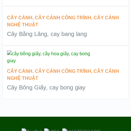
ĐỌC TIẾP
CÂY CẢNH
,
CÂY CẢNH CÔNG TRÌNH
,
CÂY CẢNH
NGHỆ THUẬT
QUICK LOOK
Cây Bằng Lăng, cay bang lang
VIEW DETAILS
ĐỌC TIẾP
QUICK LOOK
CÂY CẢNH
,
CÂY CẢNH CÔNG TRÌNH
,
CÂY CẢNH
NGHỆ THUẬT
VIEW DETAILS
Cây Bông Giấy, cay bong giay