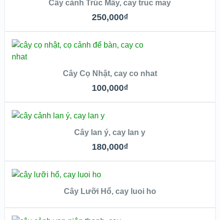
Cây cảnh Trúc Mây, cay truc may
QUICK LOOK
250,000
₫
VIEW DETAILS
THÊM VÀO GIỎ
Cây Cọ Nhật, cay co nhat
QUICK LOOK
100,000
₫
VIEW DETAILS
THÊM VÀO GIỎ
Cây lan ý, cay lan y
QUICK LOOK
180,000
₫
VIEW DETAILS
ĐỌC TIẾP
Cây Lưỡi Hổ, cay luoi ho
QUICK LOOK