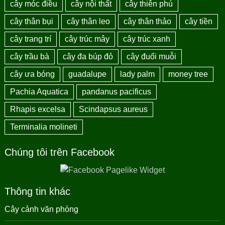
cây móc điều
cây nội thất
cây thiên phú
cây thân bụi
cây thân leo
cây thân thảo
cây tiền
cây trang trí
cây trúc mây
cây trúc xanh
cây trầu bà
cây đa búp đỏ
cây đuổi muỗi
cây ưa bóng
guadalupe
lady palm
money tree
Pachia Aquatica
pandanus pacificus
Rhapis excelsa
Scindapsus aureus
Terminalia molineti
Chúng tôi trên Facebook
Thông tin khác
Cây cảnh văn phòng