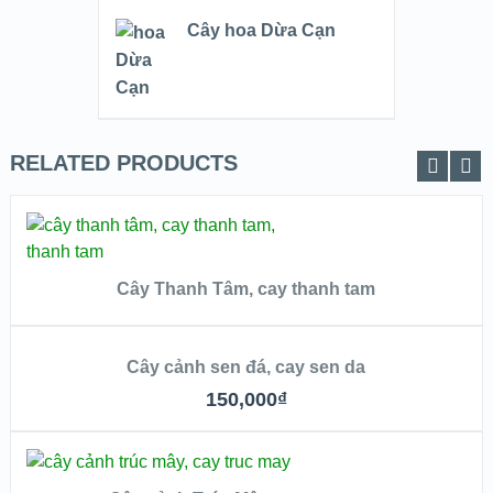
Cây hoa Dừa Cạn
RELATED PRODUCTS
ĐỌC TIẾP
Cây Thanh Tâm, cay thanh tam
QUICK LOOK
THÊM VÀO GIỎ
VIEW DETAILS
Cây cảnh sen đá, cay sen da
150,000
₫
QUICK LOOK
THÊM VÀO GIỎ
VIEW DETAILS