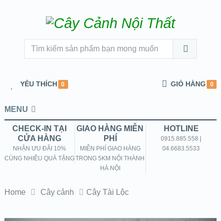
YÊU THÍCH
GIỎ HÀNG
0
0
MENU
CHECK-IN TẠI
GIAO HÀNG MIỄN
HOTLINE
CỬA HÀNG
PHÍ
0915.885.558 |
NHẬN ƯU ĐÃI 10%
MIỄN PHÍ GIAO HÀNG
04.6683.5533
CÙNG NHIỀU QUÀ TẶNG
TRONG 5KM NỘI THÀNH
HÀ NỘI
Home
Cây cảnh
Cây Tài Lộc