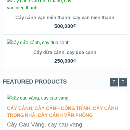
VIEW DETAILS
THÊM VÀO GIỎ
Cây cảnh vạn niên thanh, cay van nien thanh
QUICK LOOK
500,000
₫
VIEW DETAILS
THÊM VÀO GIỎ
Cây dứa cảnh, cay dua canh
QUICK LOOK
250,000
₫
VIEW DETAILS
FEATURED PRODUCTS
ĐỌC TIẾP
CÂY CẢNH
,
CÂY CẢNH CÔNG TRÌNH
,
CÂY CẢNH
QUICK LOOK
TRONG NHÀ
,
CÂY CẢNH VĂN PHÒNG
Cây Cau Vàng, cay cau vang
VIEW DETAILS