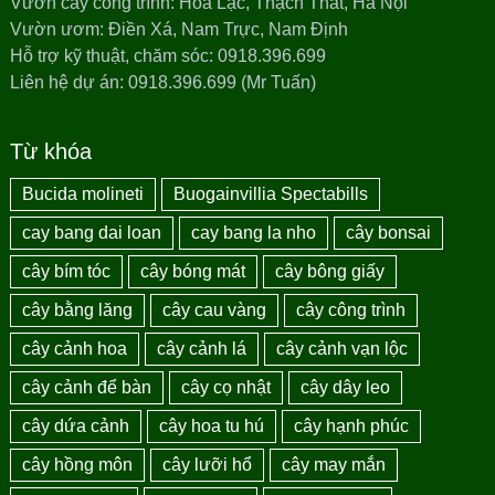
Vườn cây công trình: Hòa Lạc, Thạch Thất, Hà Nội
Vườn ươm: Điền Xá, Nam Trực, Nam Định
Hỗ trợ kỹ thuật, chăm sóc: 0918.396.699
Liên hệ dự án: 0918.396.699 (Mr Tuấn)
Từ khóa
Bucida molineti
Buogainvillia Spectabills
cay bang dai loan
cay bang la nho
cây bonsai
cây bím tóc
cây bóng mát
cây bông giấy
cây bằng lăng
cây cau vàng
cây công trình
cây cảnh hoa
cây cảnh lá
cây cảnh vạn lộc
cây cảnh để bàn
cây cọ nhật
cây dây leo
cây dứa cảnh
cây hoa tu hú
cây hạnh phúc
cây hồng môn
cây lưỡi hổ
cây may mắn