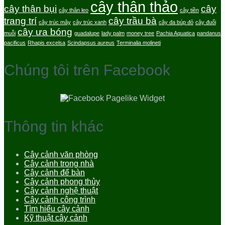
cây thân thảo
cây thân bụi
cây
cây thân leo
cây tiền
trang trí
cây trầu bà
cây trúc mây
cây trúc xanh
cây đa búp đỏ
cây đuổi
cây ưa bóng
muỗi
guadalupe
lady palm
money tree
Pachia Aquatica
pandanus
pacificus
Rhapis excelsa
Scindapsus aureus
Terminalia molineti
Chúng tôi trên Facebook
Thông tin khác
Cây cảnh văn phòng
Cây cảnh trong nhà
Cây cảnh để bàn
Cây cảnh phong thủy
Cây cảnh nghệ thuật
Cây cảnh công trình
Tìm hiểu cây cảnh
Kỹ thuật cây cảnh