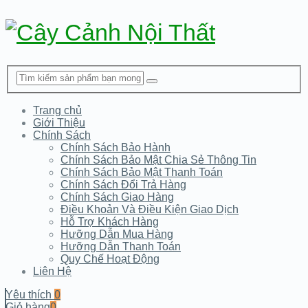
Trang chủ
Giới Thiệu
Chính Sách
Chính Sách Bảo Hành
Chính Sách Bảo Mật Chia Sẻ Thông Tin
Chính Sách Bảo Mật Thanh Toán
Chính Sách Đổi Trả Hàng
Chính Sách Giao Hàng
Điều Khoản Và Điều Kiện Giao Dịch
Hỗ Trợ Khách Hàng
Hưỡng Dẫn Mua Hàng
Hưỡng Dẫn Thanh Toán
Quy Chế Hoạt Động
Liên Hệ
Yêu thích
0
Giỏ hàng
0