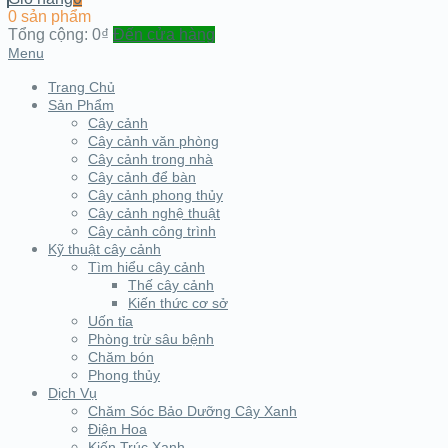
0 sản phẩm
Tổng cộng:
0₫
Đến cửa hàng
Menu
Trang Chủ
Sản Phẩm
Cây cảnh
Cây cảnh văn phòng
Cây cảnh trong nhà
Cây cảnh để bàn
Cây cảnh phong thủy
Cây cảnh nghệ thuật
Cây cảnh công trình
Kỹ thuật cây cảnh
Tìm hiểu cây cảnh
Thế cây cảnh
Kiến thức cơ sở
Uốn tỉa
Phòng trừ sâu bệnh
Chăm bón
Phong thủy
Dịch Vụ
Chăm Sóc Bảo Dưỡng Cây Xanh
Điện Hoa
Kiến Trúc Xanh