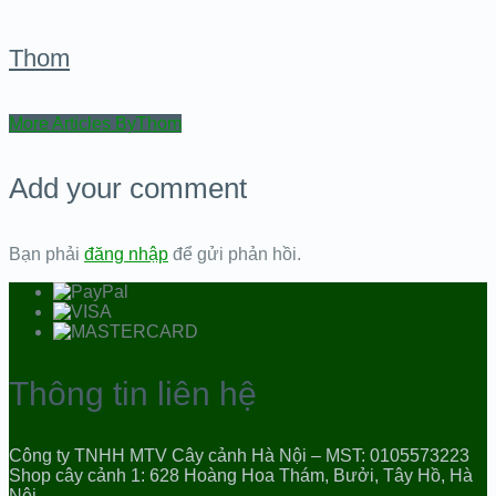
Thom
More Articles ByThom
Add your comment
Bạn phải
đăng nhập
để gửi phản hồi.
Thông tin liên hệ
Công ty TNHH MTV Cây cảnh Hà Nội – MST: 0105573223
Shop cây cảnh 1: 628 Hoàng Hoa Thám, Bưởi, Tây Hồ, Hà
Nội