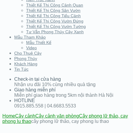
Thiết Kế Thi Công Cảnh Quan
Thiết Kế Thi Công Sân Vườn
Thiết Kế Thi Công Tiểu Cảnh
Thiết Kế Thi Công Vườn Đứng
Thiết Kế Thi Công Vườn Tường
Tư Vẫn Phong Thủy Cây Xanh
Mẫu Tham Khảo
Mẫu Thiết Kế
Video
Cho Thuê Cây
Phong Thủy
Khách Hàng
Tin Tức
Check-in tại cửa hàng
Nhận ưu đãi 10% cùng nhiều quà tặng
Giao hàng miễn phí
Miễn phí giao hàng trong 5km nội thành Hà Nội
HOTLINE
0915.885.558 | 04.6683.5533
Home
Cây cảnh
Cây cảnh văn phòng
Cây phong lữ thảo, cay
phong lu thao
cây phong lữ thảo, cay phong lu thao