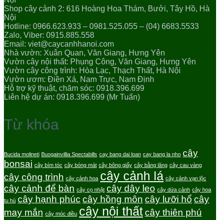
Shop cây cảnh 2: 616 Hoàng Hoa Thám, Bưởi, Tây Hồ, Hà
Nội
Hotline: 0966.623.933 – 0981.525.055 – (04) 6683.5533
Zalo, Viber: 0915.885.558
Email: viet@caycanhhanoi.com
Nhà vườn: Xuân Quan, Văn Giang, Hưng Yên
Vườn cây nội thất: Phụng Công, Văn Giang, Hưng Yên
Vườn cây công trình: Hòa Lạc, Thạch Thất, Hà Nội
Vườn ươm: Điền Xá, Nam Trực, Nam Định
Hỗ trợ kỹ thuật, chăm sóc: 0918.396.699
Liên hệ dự án: 0918.396.699 (Mr Tuấn)
Từ khóa
cây
Bucida molineti
Buogainvillia Spectabills
cay bang dai loan
cay bang la nho
bonsai
cây bím tóc
cây bóng mát
cây bông giấy
cây bằng lăng
cây cau vàng
cây cảnh lá
cây công trình
cây cảnh hoa
cây cảnh vạn lộc
cây cảnh để bàn
cây dây leo
cây cọ nhật
cây dứa cảnh
cây hoa
cây hạnh phúc
cây hồng môn
cây lưỡi hổ
cây
tu hú
cây nội thất
may mắn
cây thiên phú
cây móc điều