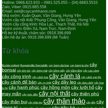
Hotline: 0966.623.933 – 0981.525.055 – (04) 6683.5533
Zalo, Viber: 0915.885.558
Email: viet@caycanhhanoi.com
Nhà vườn: Xuân Quan, Văn Giang, Hưng Yên
Vườn cây nội thất: Phụng Công, Văn Giang, Hưng Yên
Vườn cây công trình: Hòa Lạc, Thạch Thất, Hà Nội
Vườn ươm: Điền Xá, Nam Trực, Nam Định
Hỗ trợ kỹ thuật, chăm sóc: 0918.396.699
Liên hệ dự án: 0918.396.699 (Mr Tuấn)
Từ khóa
cây
Bucida molineti
Buogainvillia Spectabills
cay bang dai loan
cay bang la nho
bonsai
cây bím tóc
cây bóng mát
cây bông giấy
cây bằng lăng
cây cau vàng
cây cảnh lá
cây công trình
cây cảnh hoa
cây cảnh vạn lộc
cây cảnh để bàn
cây dây leo
cây cọ nhật
cây dứa cảnh
cây hoa
cây hạnh phúc
cây hồng môn
cây lưỡi hổ
cây
tu hú
cây nội thất
may mắn
cây thiên phú
cây móc điều
cây thân thảo
cây thân bụi
cây
cây thân leo
cây tiền
trang trí
cây trầu bà