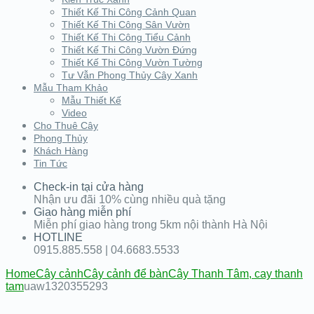
Thiết Kế Thi Công Cảnh Quan
Thiết Kế Thi Công Sân Vườn
Thiết Kế Thi Công Tiểu Cảnh
Thiết Kế Thi Công Vườn Đứng
Thiết Kế Thi Công Vườn Tường
Tư Vẫn Phong Thủy Cây Xanh
Mẫu Tham Khảo
Mẫu Thiết Kế
Video
Cho Thuê Cây
Phong Thủy
Khách Hàng
Tin Tức
Check-in tại cửa hàng
Nhận ưu đãi 10% cùng nhiều quà tặng
Giao hàng miễn phí
Miễn phí giao hàng trong 5km nội thành Hà Nội
HOTLINE
0915.885.558 | 04.6683.5533
Home
Cây cảnh
Cây cảnh để bàn
Cây Thanh Tâm, cay thanh
tam
uaw1320355293