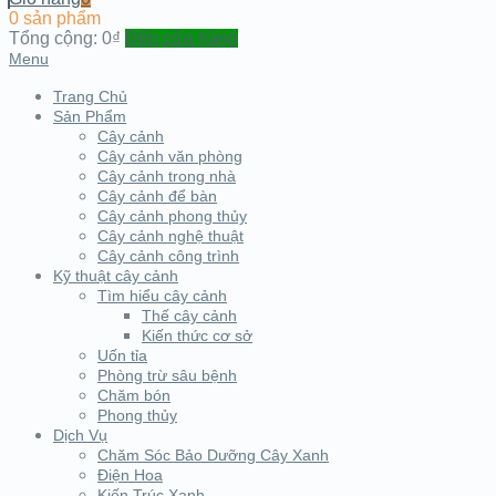
0 sản phẩm
Tổng cộng:
0₫
Đến cửa hàng
Menu
Trang Chủ
Sản Phẩm
Cây cảnh
Cây cảnh văn phòng
Cây cảnh trong nhà
Cây cảnh để bàn
Cây cảnh phong thủy
Cây cảnh nghệ thuật
Cây cảnh công trình
Kỹ thuật cây cảnh
Tìm hiểu cây cảnh
Thế cây cảnh
Kiến thức cơ sở
Uốn tỉa
Phòng trừ sâu bệnh
Chăm bón
Phong thủy
Dịch Vụ
Chăm Sóc Bảo Dưỡng Cây Xanh
Điện Hoa
Kiến Trúc Xanh