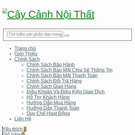
Trang chủ
Giới Thiệu
Chính Sách
Chính Sách Bảo Hành
Chính Sách Bảo Mật Chia Sẻ Thông Tin
Chính Sách Bảo Mật Thanh Toán
Chính Sách Đổi Trả Hàng
Chính Sách Giao Hàng
Điều Khoản Và Điều Kiện Giao Dịch
Hỗ Trợ Khách Hàng
Hưỡng Dẫn Mua Hàng
Hưỡng Dẫn Thanh Toán
Quy Chế Hoạt Động
Liên Hệ
Yêu thích
0
Giỏ hàng
0