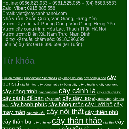
Hotline: 0966.623.933 – 0981.525.055 – (04) 6683.5533
Zalo, Viber: 0915.885.558
Email: viet@caycanhhanoi.com
Nhà vườn: Xuân Quan, Văn Giang, Hưng Yên
Vườn cây nội thất: Phụng Công, Văn Giang, Hưng Yên
Vườn cây công trình: Hòa Lạc, Thạch Thất, Hà Nội
Vườn ươm: Điền Xá, Nam Trực, Nam Định
Hỗ trợ kỹ thuật, chăm sóc: 0918.396.699
Liên hệ dự án: 0918.396.699 (Mr Tuấn)
Từ khóa
cây
Bucida molineti
Buogainvillia Spectabills
cay bang dai loan
cay bang la nho
bonsai
cây bím tóc
cây bóng mát
cây bông giấy
cây bằng lăng
cây cau vàng
cây cảnh lá
cây công trình
cây cảnh hoa
cây cảnh vạn lộc
cây cảnh để bàn
cây dây leo
cây cọ nhật
cây dứa cảnh
cây hoa
cây hạnh phúc
cây hồng môn
cây lưỡi hổ
cây
tu hú
cây nội thất
may mắn
cây thiên phú
cây móc điều
cây thân thảo
cây thân bụi
cây
cây thân leo
cây tiền
trang trí
cây trầu bà