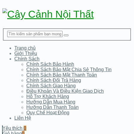
Trang chủ
Giới Thiệu
Chính Sách
Chính Sách Bảo Hành
Chính Sách Bảo Mật Chia Sẻ Thông Tin
Chính Sách Bảo Mật Thanh Toán
Chính Sách Đổi Trả Hàng
Chính Sách Giao Hàng
Điều Khoản Và Điều Kiện Giao Dịch
Hỗ Trợ Khách Hàng
Hưỡng Dẫn Mua Hàng
Hưỡng Dẫn Thanh Toán
Quy Chế Hoạt Động
Liên Hệ
Yêu thích
0
Giỏ hàng
0