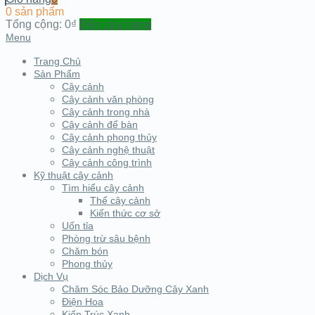
0 sản phẩm
Tổng cộng:
0₫
Đến cửa hàng
Menu
Trang Chủ
Sản Phẩm
Cây cảnh
Cây cảnh văn phòng
Cây cảnh trong nhà
Cây cảnh để bàn
Cây cảnh phong thủy
Cây cảnh nghệ thuật
Cây cảnh công trình
Kỹ thuật cây cảnh
Tìm hiểu cây cảnh
Thế cây cảnh
Kiến thức cơ sở
Uốn tỉa
Phòng trừ sâu bệnh
Chăm bón
Phong thủy
Dịch Vụ
Chăm Sóc Bảo Dưỡng Cây Xanh
Điện Hoa
Kiến Trúc Xanh