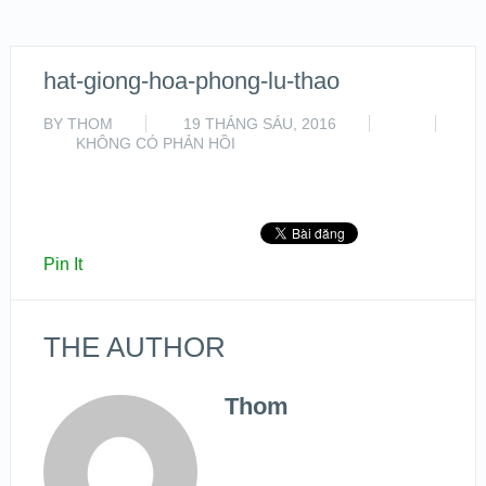
hat-giong-hoa-phong-lu-thao
BY
THOM
19 THÁNG SÁU, 2016
KHÔNG CÓ PHẢN HỒI
Pin It
THE AUTHOR
Thom