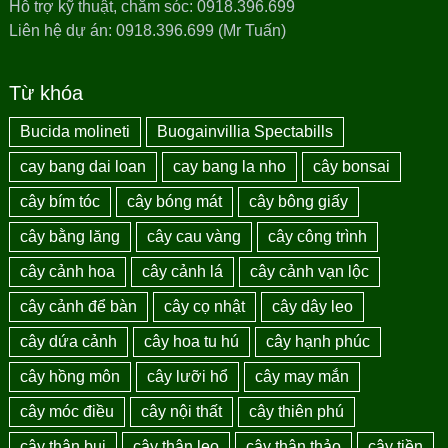
Hỗ trợ kỹ thuật, chăm sóc: 0918.396.699
Liên hệ dự án: 0918.396.699 (Mr Tuấn)
Từ khóa
Bucida molineti
Buogainvillia Spectabills
cay bang dai loan
cay bang la nho
cây bonsai
cây bím tóc
cây bóng mát
cây bông giấy
cây bằng lăng
cây cau vàng
cây công trình
cây cảnh hoa
cây cảnh lá
cây cảnh vạn lộc
cây cảnh để bàn
cây cọ nhật
cây dây leo
cây dứa cảnh
cây hoa tu hú
cây hạnh phúc
cây hồng môn
cây lưỡi hổ
cây may mắn
cây móc điều
cây nội thất
cây thiên phú
cây thân bụi
cây thân leo
cây thân thảo
cây tiền