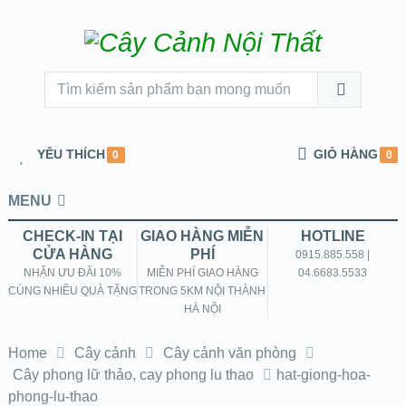
YÊU THÍCH
GIỎ HÀNG
0
0
MENU
CHECK-IN TẠI
GIAO HÀNG MIỄN
HOTLINE
CỬA HÀNG
PHÍ
0915.885.558 |
NHẬN ƯU ĐÃI 10%
MIỄN PHÍ GIAO HÀNG
04.6683.5533
CÙNG NHIỀU QUÀ TẶNG
TRONG 5KM NỘI THÀNH
HÀ NỘI
Home
Cây cảnh
Cây cảnh văn phòng
Cây phong lữ thảo, cay phong lu thao
hat-giong-hoa-
phong-lu-thao