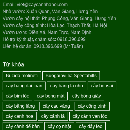
Email: viet@caycanhhanoi.com
Nhà vườn: Xuân Quan, Văn Giang, Hưng Yên
Vườn cây nội thất: Phụng Công, Văn Giang, Hưng Yên
Vườn cây công trình: Hòa Lạc, Thạch Thất, Hà Nội
Vườn ươm: Điền Xá, Nam Trực, Nam Định
Hỗ trợ kỹ thuật, chăm sóc: 0918.396.699
Liên hệ dự án: 0918.396.699 (Mr Tuấn)
Từ khóa
Bucida molineti
Buogainvillia Spectabills
cay bang dai loan
cay bang la nho
cây bonsai
cây bím tóc
cây bóng mát
cây bông giấy
cây bằng lăng
cây cau vàng
cây công trình
cây cảnh hoa
cây cảnh lá
cây cảnh vạn lộc
cây cảnh để bàn
cây cọ nhật
cây dây leo