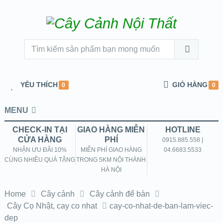
YÊU THÍCH
GIỎ HÀNG
0
0
MENU
CHECK-IN TẠI
GIAO HÀNG MIỄN
HOTLINE
CỬA HÀNG
PHÍ
0915.885.558 |
NHẬN ƯU ĐÃI 10%
MIỄN PHÍ GIAO HÀNG
04.6683.5533
CÙNG NHIỀU QUÀ TẶNG
TRONG 5KM NỘI THÀNH
HÀ NỘI
Home
Cây cảnh
Cây cảnh để bàn
Cây Cọ Nhật, cay co nhat
cay-co-nhat-de-ban-lam-viec-
dep