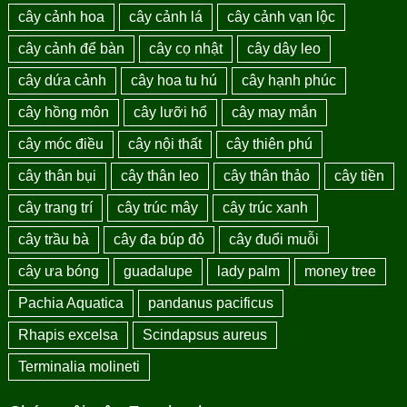
cây cảnh hoa
cây cảnh lá
cây cảnh vạn lộc
cây cảnh để bàn
cây cọ nhật
cây dây leo
cây dứa cảnh
cây hoa tu hú
cây hạnh phúc
cây hồng môn
cây lưỡi hổ
cây may mắn
cây móc điều
cây nội thất
cây thiên phú
cây thân bụi
cây thân leo
cây thân thảo
cây tiền
cây trang trí
cây trúc mây
cây trúc xanh
cây trầu bà
cây đa búp đỏ
cây đuổi muỗi
cây ưa bóng
guadalupe
lady palm
money tree
Pachia Aquatica
pandanus pacificus
Rhapis excelsa
Scindapsus aureus
Terminalia molineti