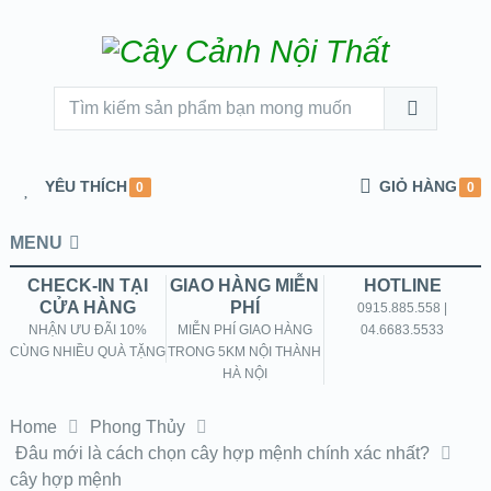
YÊU THÍCH
GIỎ HÀNG
0
0
MENU
CHECK-IN TẠI
GIAO HÀNG MIỄN
HOTLINE
CỬA HÀNG
PHÍ
0915.885.558 |
NHẬN ƯU ĐÃI 10%
MIỄN PHÍ GIAO HÀNG
04.6683.5533
CÙNG NHIỀU QUÀ TẶNG
TRONG 5KM NỘI THÀNH
HÀ NỘI
Home
Phong Thủy
Đâu mới là cách chọn cây hợp mệnh chính xác nhất?
cây hợp mệnh