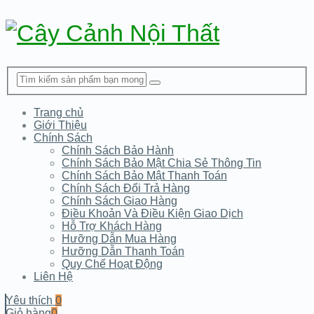
Trang chủ
Giới Thiệu
Chính Sách
Chính Sách Bảo Hành
Chính Sách Bảo Mật Chia Sẻ Thông Tin
Chính Sách Bảo Mật Thanh Toán
Chính Sách Đổi Trả Hàng
Chính Sách Giao Hàng
Điều Khoản Và Điều Kiện Giao Dịch
Hỗ Trợ Khách Hàng
Hưỡng Dẫn Mua Hàng
Hưỡng Dẫn Thanh Toán
Quy Chế Hoạt Động
Liên Hệ
Yêu thích
0
Giỏ hàng
0