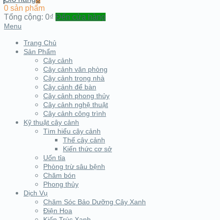
0 sản phẩm
Tổng cộng:
0₫
Đến cửa hàng
Menu
Trang Chủ
Sản Phẩm
Cây cảnh
Cây cảnh văn phòng
Cây cảnh trong nhà
Cây cảnh để bàn
Cây cảnh phong thủy
Cây cảnh nghệ thuật
Cây cảnh công trình
Kỹ thuật cây cảnh
Tìm hiểu cây cảnh
Thế cây cảnh
Kiến thức cơ sở
Uốn tỉa
Phòng trừ sâu bệnh
Chăm bón
Phong thủy
Dịch Vụ
Chăm Sóc Bảo Dưỡng Cây Xanh
Điện Hoa
Kiến Trúc Xanh