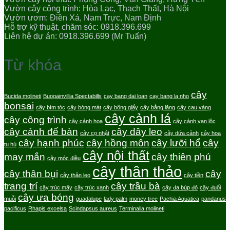
Vườn cây công trình: Hòa Lạc, Thạch Thất, Hà Nội
Vườn ươm: Điền Xá, Nam Trực, Nam Định
Hỗ trợ kỹ thuật, chăm sóc: 0918.396.699
Liên hệ dự án: 0918.396.699 (Mr Tuấn)
Từ khóa
cây
Bucida molineti
Buogainvillia Spectabills
cay bang dai loan
cay bang la nho
bonsai
cây bím tóc
cây bóng mát
cây bông giấy
cây bằng lăng
cây cau vàng
cây cảnh lá
cây công trình
cây cảnh hoa
cây cảnh vạn lộc
cây cảnh để bàn
cây dây leo
cây cọ nhật
cây dứa cảnh
cây hoa
cây hạnh phúc
cây hồng môn
cây lưỡi hổ
cây
tu hú
cây nội thất
may mắn
cây thiên phú
cây móc điều
cây thân thảo
cây thân bụi
cây
cây thân leo
cây tiền
trang trí
cây trầu bà
cây trúc mây
cây trúc xanh
cây đa búp đỏ
cây đuổi
cây ưa bóng
muỗi
guadalupe
lady palm
money tree
Pachia Aquatica
pandanus
pacificus
Rhapis excelsa
Scindapsus aureus
Terminalia molineti