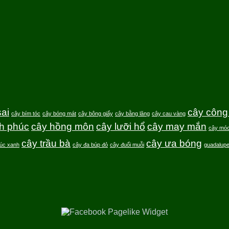
ai
cây công 
cây bím tóc
cây bóng mát
cây bông giấy
cây bằng lăng
cây cau vàng
h phúc
cây hồng môn
cây lưỡi hổ
cây may mắn
cây móc
cây trầu bà
cây ưa bóng
rúc xanh
cây đa búp đỏ
cây đuổi muỗi
guadalup