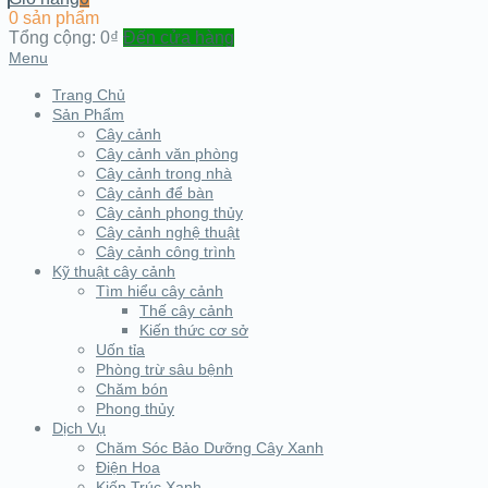
0 sản phẩm
Tổng cộng:
0₫
Đến cửa hàng
Menu
Trang Chủ
Sản Phẩm
Cây cảnh
Cây cảnh văn phòng
Cây cảnh trong nhà
Cây cảnh để bàn
Cây cảnh phong thủy
Cây cảnh nghệ thuật
Cây cảnh công trình
Kỹ thuật cây cảnh
Tìm hiểu cây cảnh
Thế cây cảnh
Kiến thức cơ sở
Uốn tỉa
Phòng trừ sâu bệnh
Chăm bón
Phong thủy
Dịch Vụ
Chăm Sóc Bảo Dưỡng Cây Xanh
Điện Hoa
Kiến Trúc Xanh