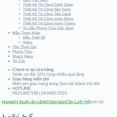
Thiết Kế Thi Công Cảnh Quan
Thiết Kế Thi Công Sân Vườn
Thiết Kế Thi Công Tiểu Cảnh
Thiết Kế Thi Công Vườn Đứng
Thiết Kế Thi Công Vườn Tường
Tư Vẫn Phong Thủy Cây Xanh
Mẫu Tham Khảo
Mẫu Thiết Kế
Video
Cho Thuê Cây
Phong Thủy
Khách Hàng
Tin Tức
Check-in tại cửa hàng
Nhận ưu đãi 10% cùng nhiều quà tặng
Giao hàng miễn phí
Miễn phí giao hàng trong 5km nội thành Hà Nội
HOTLINE
0915.885.558 | 04.6683.5533
Home
Kỹ thuật cây cảnh
Chăm bón
Cây Lưỡi Hổ
lưỡi hổ