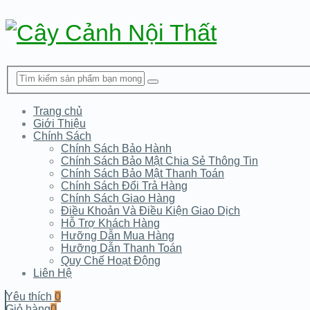
Trang chủ
Giới Thiệu
Chính Sách
Chính Sách Bảo Hành
Chính Sách Bảo Mật Chia Sẻ Thông Tin
Chính Sách Bảo Mật Thanh Toán
Chính Sách Đổi Trả Hàng
Chính Sách Giao Hàng
Điều Khoản Và Điều Kiện Giao Dịch
Hỗ Trợ Khách Hàng
Hưỡng Dẫn Mua Hàng
Hưỡng Dẫn Thanh Toán
Quy Chế Hoạt Động
Liên Hệ
Yêu thích
0
Giỏ hàng
0