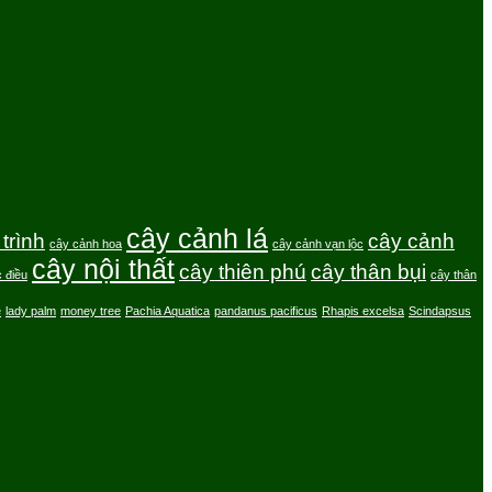
cây cảnh lá
trình
cây cảnh
cây cảnh hoa
cây cảnh vạn lộc
cây nội thất
cây thiên phú
cây thân bụi
 điều
cây thân
e
lady palm
money tree
Pachia Aquatica
pandanus pacificus
Rhapis excelsa
Scindapsus