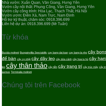
Nhà vườn: Xuân Quan, Văn Giang, Hưng Yên
Vườn cây nội thất: Phụng Công, Văn Giang, Hưng Yên
Vườn cây công trình: Hòa Lạc, Thạch Thất, Hà Nội
Vườn ươm: Điền Xá, Nam Trực, Nam Định
Hỗ trợ kỹ thuật, chăm sóc: 0918.396.699
Liên hệ dự án: 0918.396.699 (Mr Tuấn)
Từ khóa
cây bons
Bucida molineti
Buogainvillia Spectabills
cay bang dai loan
cay bang la nho
để bàn
cây dây leo
cây hạn
cây cọ nhật
cây dứa cảnh
cây hoa tu hú
cây thân thảo
cây trang trí
leo
cây tiền
cây trúc mây
cây t
aureus
Terminalia molineti
Chúng tôi trên Facebook