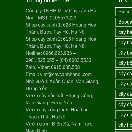
Thông tin liên hệ
Từ kh
Công ty TNHH MTV Cây cảnh Hà
Bucida
Nội – MST: 0105573223
Buogai
Shop cây cảnh 1: 628 Hoàng Hoa
Thám, Bưởi, Tây Hồ, Hà Nội
cay ba
Shop cây cảnh 2: 616 Hoàng Hoa
cay ba
Thám, Bưởi, Tây Hồ, Hà Nội
cây bí
Hotline: 0966.623.933 –
0981.525.055 – (04) 6683.5533
cây bô
Zalo, Viber: 0915.885.558
cây c
Email: viet@caycanhhanoi.com
Nhà vườn: Xuân Quan, Văn Giang,
cây c
Hưng Yên
cây cả
Vườn cây nội thất: Phụng Công,
Văn Giang, Hưng Yên
cây c
Vườn cây công trình: Hòa Lạc,
cây dâ
Thạch Thất, Hà Nội
Vườn ươm: Điền Xá, Nam Trực,
cây ho
Nam Định