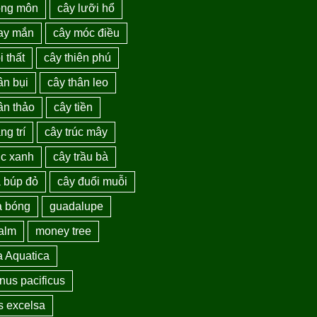
ồng môn
cây lưỡi hổ
ay mắn
cây móc điều
i thất
cây thiên phú
ân bụi
cây thân leo
ân thảo
cây tiền
ng trí
cây trúc mây
úc xanh
cây trầu bà
a búp đỏ
cây đuổi muỗi
a bóng
guadalupe
palm
money tree
a Aquatica
nus pacificus
s excelsa