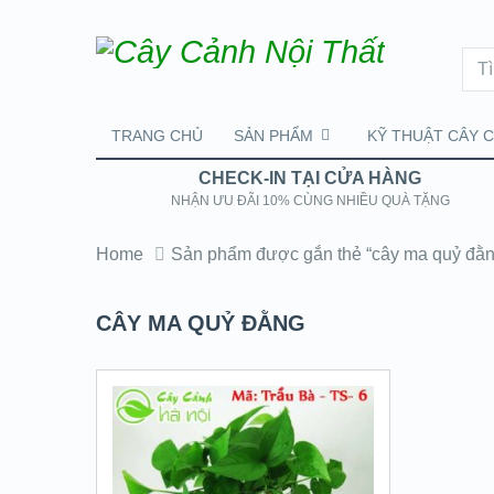
TRANG CHỦ
SẢN PHẨM
KỸ THUẬT CÂY 
CHECK-IN TẠI CỬA HÀNG
NHẬN ƯU ĐÃI 10% CÙNG NHIỀU QUÀ TẶNG
Home
Sản phẩm được gắn thẻ “cây ma quỷ đằn
CÂY MA QUỶ ĐẰNG