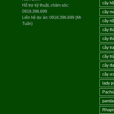
cây h
Hỗ trợ kỹ thuật, chăm sóc:
0918.396.699
cây m
Liên hệ dự án: 0918.396.699 (Mr
cây nộ
Tuấn)
cây th
cây th
cây tra
cây tr
cây đ
cây ư
lady 
Pachi
panda
Rhapi