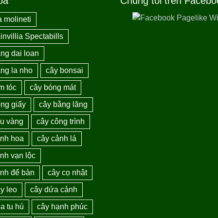
óa
Chúng tôi trên Facebo
 molineti
nvillia Spectabills
ng dai loan
ng la nho
cây bonsai
m tóc
cây bóng mát
ng giấy
cây bằng lăng
au vàng
cây công trình
ảnh hoa
cây cảnh lá
nh vạn lộc
ảnh để bàn
cây cọ nhật
y leo
cây dứa cảnh
a tu hú
cây hạnh phúc