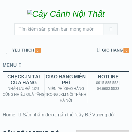
YÊU THÍCH
GIỎ HÀNG
0
0
MENU
CHECK-IN TẠI
GIAO HÀNG MIỄN
HOTLINE
CỬA HÀNG
PHÍ
0915.885.558 |
NHẬN ƯU ĐÃI 10%
MIỄN PHÍ GIAO HÀNG
04.6683.5533
CÙNG NHIỀU QUÀ TẶNG
TRONG 5KM NỘI THÀNH
HÀ NỘI
Home
Sản phẩm được gắn thẻ “cây Đế Vương đỏ”