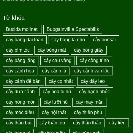
Từ khóa
Bucida molineti
Buogainvillia Spectabills
cay bang dai loan
cay bang la nho
cây bonsai
cây bím tóc
cây bóng mát
cây bông giấy
cây bằng lăng
cây cau vàng
cây công trình
cây cảnh hoa
cây cảnh lá
cây cảnh vạn lộc
cây cảnh để bàn
cây cọ nhật
cây dây leo
cây dứa cảnh
cây hoa tu hú
cây hạnh phúc
cây hồng môn
cây lưỡi hổ
cây may mắn
cây móc điều
cây nội thất
cây thiên phú
cây thân bụi
cây thân leo
cây thân thảo
cây tiền