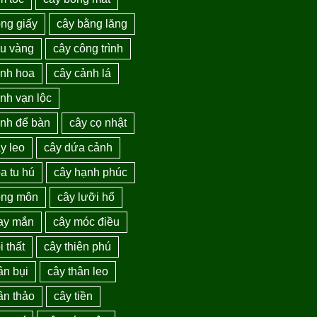
ng giấy
cây bằng lăng
au vàng
cây công trình
ảnh hoa
cây cảnh lá
nh vạn lộc
ảnh để bàn
cây cọ nhật
y leo
cây dứa cảnh
a tu hú
cây hạnh phúc
ồng môn
cây lưỡi hổ
ay mắn
cây móc điều
i thất
cây thiên phú
ân bụi
cây thân leo
ân thảo
cây tiền