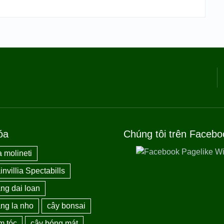
óa
Chúng tôi trên Facebo
 molineti
nvillia Spectabills
ng dai loan
ng la nho
cây bonsai
m tóc
cây bóng mát