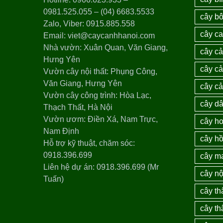
0981.525.055 – (04) 6683.5533
cây bô
Zalo, Viber: 0915.885.558
cây c
Email: viet@caycanhhanoi.com
Nhà vườn: Xuân Quan, Văn Giang,
cây c
Hưng Yên
cây cả
Vườn cây nội thất: Phụng Công,
Văn Giang, Hưng Yên
cây c
Vườn cây công trình: Hòa Lạc,
cây dâ
Thạch Thất, Hà Nội
Vườn ươm: Điền Xá, Nam Trực,
cây ho
Nam Định
cây h
Hỗ trợ kỹ thuật, chăm sóc:
0918.396.699
cây m
Liên hệ dự án: 0918.396.699 (Mr
cây nộ
Tuấn)
cây th
cây th