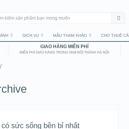
CẢNH
DỊCH VỤ
MẪU THAM KHẢO
CHO THUÊ CÂ
GIAO HÀNG MIỄN PHÍ
MIỄN PHÍ GIAO HÀNG TRONG 5KM NỘI THÀNH HÀ NỘI
g”
rchive
 có sức sống bền bỉ nhất