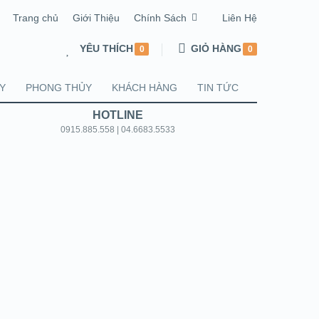
Trang chủ
Giới Thiệu
Chính Sách
Liên Hệ
YÊU THÍCH
GIỎ HÀNG
0
0
Y
PHONG THỦY
KHÁCH HÀNG
TIN TỨC
HOTLINE
0915.885.558 | 04.6683.5533