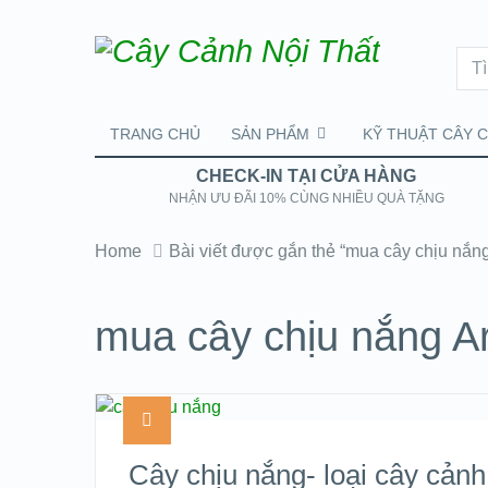
TRANG CHỦ
SẢN PHẨM
KỸ THUẬT CÂY 
CHECK-IN TẠI CỬA HÀNG
NHẬN ƯU ĐÃI 10% CÙNG NHIỀU QUÀ TẶNG
Home
Bài viết được gắn thẻ “mua cây chịu nắn
mua cây chịu nắng A
Cây chịu nắng- loại cây cảnh