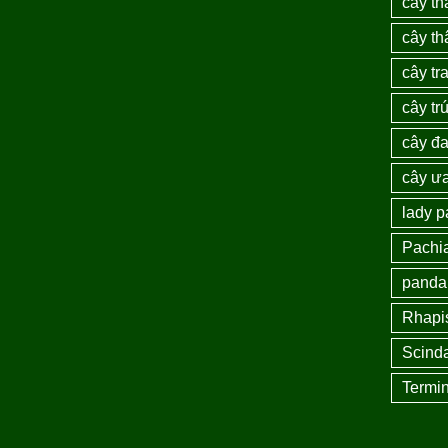
cây th
cây th
cây tra
cây tr
cây đ
cây ư
lady 
Pachi
panda
Rhapi
Scind
Termin