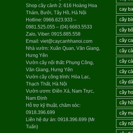
Shop cây cảnh 2: 616 Hoàng Hoa
cay ba
Thám, Bưởi, Tây Hồ, Hà Nội
cây bí
Hotline: 0966.623.933 –
0981.525.055 – (04) 6683.5533
cây bô
Zalo, Viber: 0915.885.558
cây c
Email: viet@caycanhhanoi.com
Nhà vườn: Xuân Quan, Văn Giang,
cây c
Hưng Yên
cây cả
Vườn cây nội thất: Phụng Công,
Văn Giang, Hưng Yên
cây c
Vườn cây công trình: Hòa Lạc,
cây dâ
Thạch Thất, Hà Nội
Vườn ươm: Điền Xá, Nam Trực,
cây ho
Nam Định
cây h
Hỗ trợ kỹ thuật, chăm sóc:
0918.396.699
cây m
Liên hệ dự án: 0918.396.699 (Mr
cây nộ
Tuấn)