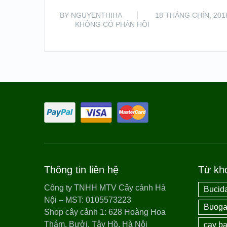
BY
NGUYENTHIHA
18 THÁNG CHÍN, 201
KHÔNG CÓ PHẢN HỒI
Thông tin liên hệ
Từ kh
Công ty TNHH MTV Cây cảnh Hà
Bucida
Nội – MST: 0105573223
Buogai
Shop cây cảnh 1: 628 Hoàng Hoa
Thám, Bưởi, Tây Hồ, Hà Nội
cay ba