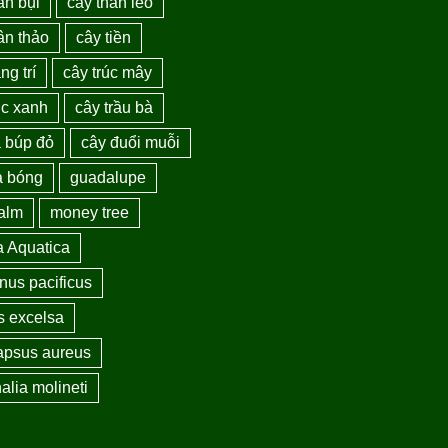
ân bụi
cây thân leo
ân thảo
cây tiền
ng trí
cây trúc mây
úc xanh
cây trầu bà
a búp đỏ
cây đuổi muỗi
a bóng
guadalupe
palm
money tree
a Aquatica
nus pacificus
s excelsa
apsus aureus
alia molineti