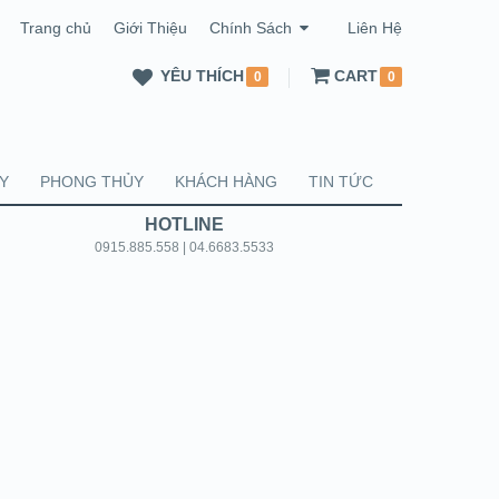
Trang chủ
Giới Thiệu
Chính Sách
Liên Hệ
YÊU THÍCH
CART
0
0
Y
PHONG THỦY
KHÁCH HÀNG
TIN TỨC
HOTLINE
0915.885.558 | 04.6683.5533