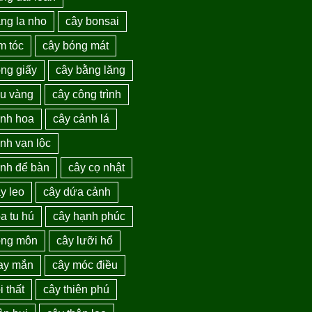
ng la nho
cây bonsai
m tóc
cây bóng mát
ng giấy
cây bằng lăng
au vàng
cây công trình
ảnh hoa
cây cảnh lá
nh vạn lộc
ảnh để bàn
cây cọ nhật
y leo
cây dứa cảnh
a tu hú
cây hạnh phúc
ồng môn
cây lưỡi hổ
ay mắn
cây móc điều
i thất
cây thiên phú