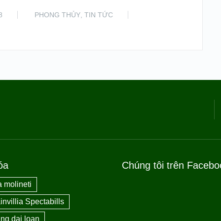
8
PHONG THỦY
,
TIN TỨC
READ MORE
óa
Chúng tôi trên Facebo
 molineti
nvillia Spectabills
ng dai loan