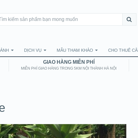
CẢNH
DỊCH VỤ
MẪU THAM KHẢO
CHO THUÊ CÂ
GIAO HÀNG MIỄN PHÍ
MIỄN PHÍ GIAO HÀNG TRONG 5KM NỘI THÀNH HÀ NỘI
e