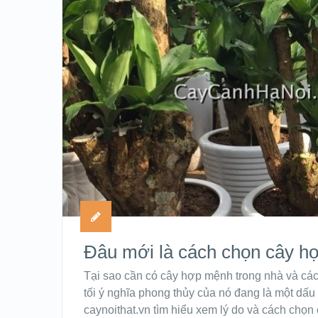
Đâu mới là cách chọn cây h
Tại sao cần có cây hợp mệnh trong nhà và cá
tối ý nghĩa phong thủy của nó đang là một dấu
caynoithat.vn tìm hiểu xem lý do và cách chọ