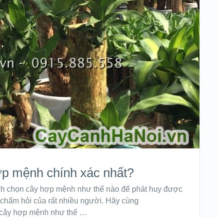
ợp mệnh chính xác nhất?
ch chọn cây hợp mệnh như thế nào để phát huy được
 chấm hỏi của rất nhiều người. Hãy cùng
n cây hợp mệnh như thế …