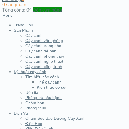
0 sản phẩm
Tổng cộng:
0₫
Đến cửa hàng
Menu
Trang Chủ
Sản Phẩm
Cây cảnh
Cây cảnh văn phòng
Cây cảnh trong nhà
Cây cảnh để bàn
Cây cảnh phong thủy
Cây cảnh nghệ thuật
Cây cảnh công trình
Kỹ thuật cây cảnh
Tìm hiểu cây cảnh
Thế cây cảnh
Kiến thức cơ sở
Uốn tỉa
Phòng trừ sâu bệnh
Chăm bón
Phong thủy
Dịch Vụ
Chăm Sóc Bảo Dưỡng Cây Xanh
Điện Hoa
Kiến Trúc Xanh