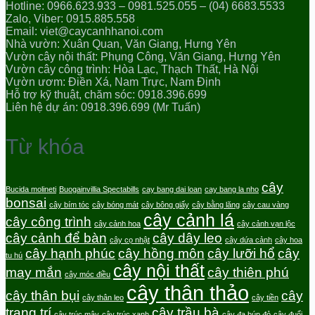
Hotline: 0966.623.933 – 0981.525.055 – (04) 6683.5533
Zalo, Viber: 0915.885.558
Email: viet@caycanhhanoi.com
Nhà vườn: Xuân Quan, Văn Giang, Hưng Yên
Vườn cây nội thất: Phụng Công, Văn Giang, Hưng Yên
Vườn cây công trình: Hòa Lạc, Thạch Thất, Hà Nội
Vườn ươm: Điền Xá, Nam Trực, Nam Định
Hỗ trợ kỹ thuật, chăm sóc: 0918.396.699
Liên hệ dự án: 0918.396.699 (Mr Tuấn)
Từ khóa
cây
Bucida molineti
Buogainvillia Spectabills
cay bang dai loan
cay bang la nho
bonsai
cây bím tóc
cây bóng mát
cây bông giấy
cây bằng lăng
cây cau vàng
cây cảnh lá
cây công trình
cây cảnh hoa
cây cảnh vạn lộc
cây cảnh để bàn
cây dây leo
cây cọ nhật
cây dứa cảnh
cây hoa
cây hạnh phúc
cây hồng môn
cây lưỡi hổ
cây
tu hú
cây nội thất
may mắn
cây thiên phú
cây móc điều
cây thân thảo
cây thân bụi
cây
cây thân leo
cây tiền
trang trí
cây trầu bà
cây trúc mây
cây trúc xanh
cây đa búp đỏ
cây đuổi