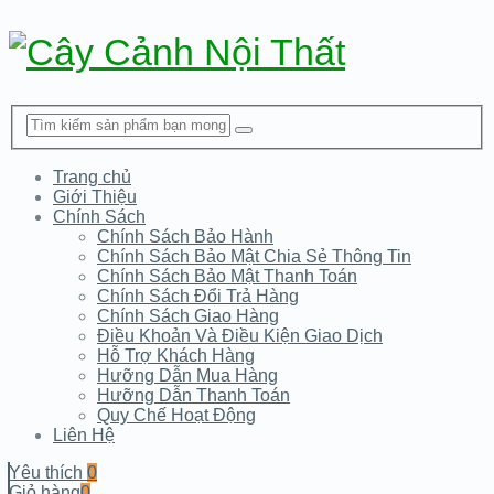
Trang chủ
Giới Thiệu
Chính Sách
Chính Sách Bảo Hành
Chính Sách Bảo Mật Chia Sẻ Thông Tin
Chính Sách Bảo Mật Thanh Toán
Chính Sách Đổi Trả Hàng
Chính Sách Giao Hàng
Điều Khoản Và Điều Kiện Giao Dịch
Hỗ Trợ Khách Hàng
Hưỡng Dẫn Mua Hàng
Hưỡng Dẫn Thanh Toán
Quy Chế Hoạt Động
Liên Hệ
Yêu thích
0
Giỏ hàng
0