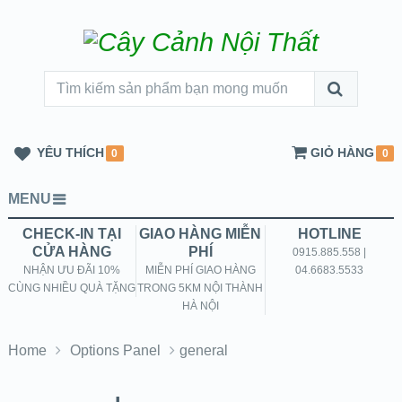
YÊU THÍCH
GIỎ HÀNG
0
0
MENU
CHECK-IN TẠI
GIAO HÀNG MIỄN
HOTLINE
CỬA HÀNG
PHÍ
0915.885.558 |
NHẬN ƯU ĐÃI 10%
MIỄN PHÍ GIAO HÀNG
04.6683.5533
CÙNG NHIỀU QUÀ TẶNG
TRONG 5KM NỘI THÀNH
HÀ NỘI
Home
Options Panel
general