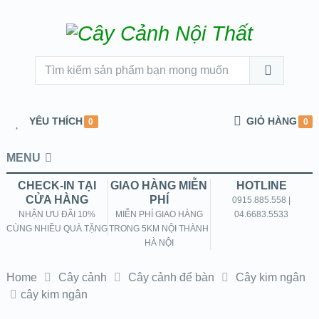
YÊU THÍCH
GIỎ HÀNG
0
0
MENU
CHECK-IN TẠI
GIAO HÀNG MIỄN
HOTLINE
CỬA HÀNG
PHÍ
0915.885.558 |
NHẬN ƯU ĐÃI 10%
MIỄN PHÍ GIAO HÀNG
04.6683.5533
CÙNG NHIỀU QUÀ TẶNG
TRONG 5KM NỘI THÀNH
HÀ NỘI
Home
Cây cảnh
Cây cảnh để bàn
Cây kim ngân
cây kim ngân