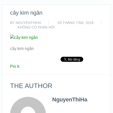
cây kim ngân
BY
NGUYENTHIHA
28 THÁNG TÁM, 2018
KHÔNG CÓ PHẢN HỒI
cây kim ngân
Pin It
THE AUTHOR
NguyenThiHa