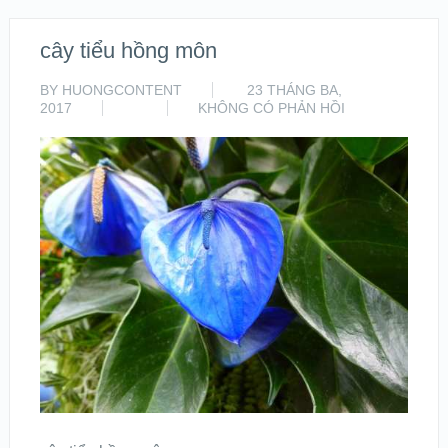
cây tiểu hồng môn
BY
HUONGCONTENT
23 THÁNG BA,
2017
KHÔNG CÓ PHẢN HỒI