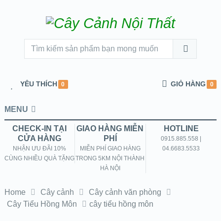
YÊU THÍCH
GIỎ HÀNG
0
0
MENU
CHECK-IN TẠI
GIAO HÀNG MIỄN
HOTLINE
CỬA HÀNG
PHÍ
0915.885.558 |
NHẬN ƯU ĐÃI 10%
MIỄN PHÍ GIAO HÀNG
04.6683.5533
CÙNG NHIỀU QUÀ TẶNG
TRONG 5KM NỘI THÀNH
HÀ NỘI
Home
Cây cảnh
Cây cảnh văn phòng
Cây Tiểu Hồng Môn
cây tiểu hồng môn