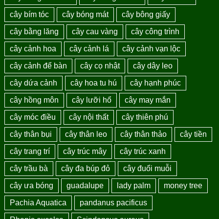
cây bím tóc
cây bóng mát
cây bông giấy
cây bằng lăng
cây cau vàng
cây công trình
cây cảnh hoa
cây cảnh lá
cây cảnh vạn lộc
cây cảnh để bàn
cây cọ nhật
cây dây leo
cây dứa cảnh
cây hoa tu hú
cây hạnh phúc
cây hồng môn
cây lưỡi hổ
cây may mắn
cây móc điều
cây nội thất
cây thiên phú
cây thân bụi
cây thân leo
cây thân thảo
cây tiền
cây trang trí
cây trúc mây
cây trúc xanh
cây trầu bà
cây đa búp đỏ
cây đuổi muỗi
cây ưa bóng
guadalupe
lady palm
money tree
Pachia Aquatica
pandanus pacificus