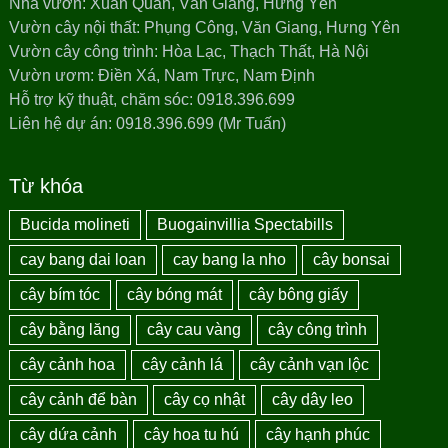
Nhà vườn: Xuân Quan, Văn Giang, Hưng Yên
Vườn cây nội thất: Phụng Công, Văn Giang, Hưng Yên
Vườn cây công trình: Hòa Lạc, Thạch Thất, Hà Nội
Vườn ươm: Điền Xá, Nam Trực, Nam Định
Hỗ trợ kỹ thuật, chăm sóc: 0918.396.699
Liên hệ dự án: 0918.396.699 (Mr Tuấn)
Từ khóa
Bucida molineti
Buogainvillia Spectabills
cay bang dai loan
cay bang la nho
cây bonsai
cây bím tóc
cây bóng mát
cây bông giấy
cây bằng lăng
cây cau vàng
cây công trình
cây cảnh hoa
cây cảnh lá
cây cảnh vạn lộc
cây cảnh để bàn
cây cọ nhật
cây dây leo
cây dứa cảnh
cây hoa tu hú
cây hạnh phúc