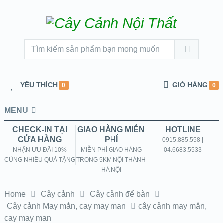
YÊU THÍCH
GIỎ HÀNG
0
0
MENU
CHECK-IN TẠI
GIAO HÀNG MIỄN
HOTLINE
CỬA HÀNG
PHÍ
0915.885.558 |
NHẬN ƯU ĐÃI 10%
MIỄN PHÍ GIAO HÀNG
04.6683.5533
CÙNG NHIỀU QUÀ TẶNG
TRONG 5KM NỘI THÀNH
HÀ NỘI
Home
Cây cảnh
Cây cảnh để bàn
Cây cảnh May mắn, cay may man
cây cảnh may mắn,
cay may man