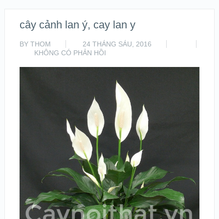
cây cảnh lan ý, cay lan y
BY
THOM
24 THÁNG SÁU, 2016
KHÔNG CÓ PHẢN HỒI