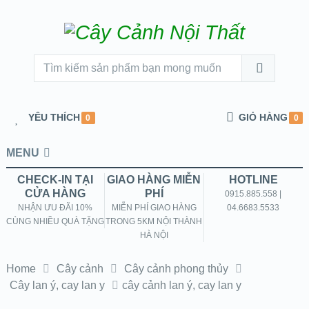
YÊU THÍCH
GIỎ HÀNG
0
0
MENU
CHECK-IN TẠI
GIAO HÀNG MIỄN
HOTLINE
CỬA HÀNG
PHÍ
0915.885.558 |
NHẬN ƯU ĐÃI 10%
MIỄN PHÍ GIAO HÀNG
04.6683.5533
CÙNG NHIỀU QUÀ TẶNG
TRONG 5KM NỘI THÀNH
HÀ NỘI
Home
Cây cảnh
Cây cảnh phong thủy
Cây lan ý, cay lan y
cây cảnh lan ý, cay lan y