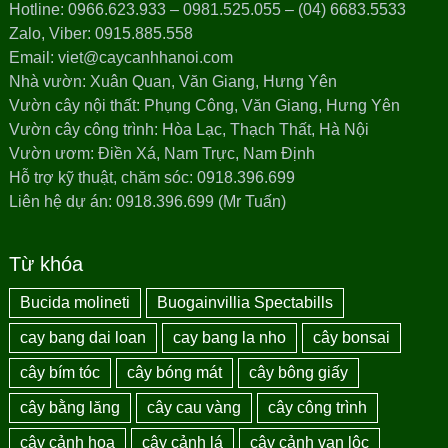
Hotline: 0966.623.933 – 0981.525.055 – (04) 6683.5533
Zalo, Viber: 0915.885.558
Email: viet@caycanhhanoi.com
Nhà vườn: Xuân Quan, Văn Giang, Hưng Yên
Vườn cây nội thất: Phụng Công, Văn Giang, Hưng Yên
Vườn cây công trình: Hòa Lạc, Thạch Thất, Hà Nội
Vườn ươm: Điền Xá, Nam Trực, Nam Định
Hỗ trợ kỹ thuật, chăm sóc: 0918.396.699
Liên hệ dự án: 0918.396.699 (Mr Tuấn)
Từ khóa
Bucida molineti
Buogainvillia Spectabills
cay bang dai loan
cay bang la nho
cây bonsai
cây bím tóc
cây bóng mát
cây bông giấy
cây bằng lăng
cây cau vàng
cây công trình
cây cảnh hoa
cây cảnh lá
cây cảnh vạn lộc