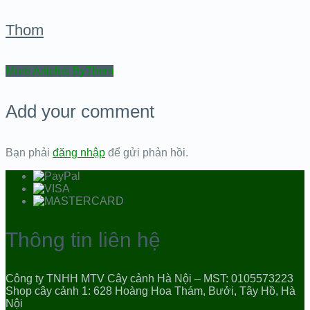
Thom
More Articles ByThom
Add your comment
Bạn phải
đăng nhập
để gửi phản hồi.
Thông tin liên hệ
Công ty TNHH MTV Cây cảnh Hà Nội – MST: 0105573223
Shop cây cảnh 1: 628 Hoàng Hoa Thám, Bưởi, Tây Hồ, Hà
Nội