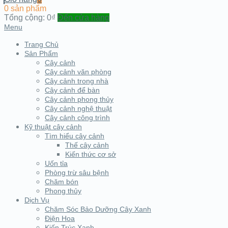
0 sản phẩm
Tổng cộng:
0₫
Đến cửa hàng
Menu
Trang Chủ
Sản Phẩm
Cây cảnh
Cây cảnh văn phòng
Cây cảnh trong nhà
Cây cảnh để bàn
Cây cảnh phong thủy
Cây cảnh nghệ thuật
Cây cảnh công trình
Kỹ thuật cây cảnh
Tìm hiểu cây cảnh
Thế cây cảnh
Kiến thức cơ sở
Uốn tỉa
Phòng trừ sâu bệnh
Chăm bón
Phong thủy
Dịch Vụ
Chăm Sóc Bảo Dưỡng Cây Xanh
Điện Hoa
Kiến Trúc Xanh