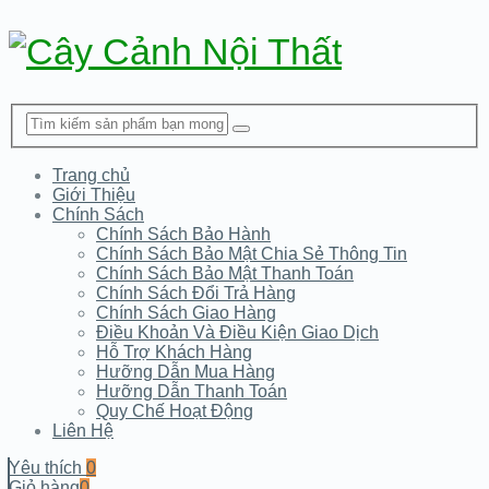
Trang chủ
Giới Thiệu
Chính Sách
Chính Sách Bảo Hành
Chính Sách Bảo Mật Chia Sẻ Thông Tin
Chính Sách Bảo Mật Thanh Toán
Chính Sách Đổi Trả Hàng
Chính Sách Giao Hàng
Điều Khoản Và Điều Kiện Giao Dịch
Hỗ Trợ Khách Hàng
Hưỡng Dẫn Mua Hàng
Hưỡng Dẫn Thanh Toán
Quy Chế Hoạt Động
Liên Hệ
Yêu thích
0
Giỏ hàng
0