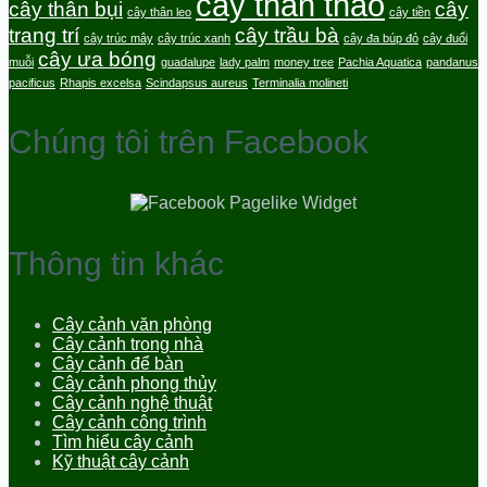
cây thân thảo
cây thân bụi
cây
cây thân leo
cây tiền
trang trí
cây trầu bà
cây trúc mây
cây trúc xanh
cây đa búp đỏ
cây đuổi
cây ưa bóng
muỗi
guadalupe
lady palm
money tree
Pachia Aquatica
pandanus
pacificus
Rhapis excelsa
Scindapsus aureus
Terminalia molineti
Chúng tôi trên Facebook
Thông tin khác
Cây cảnh văn phòng
Cây cảnh trong nhà
Cây cảnh để bàn
Cây cảnh phong thủy
Cây cảnh nghệ thuật
Cây cảnh công trình
Tìm hiểu cây cảnh
Kỹ thuật cây cảnh