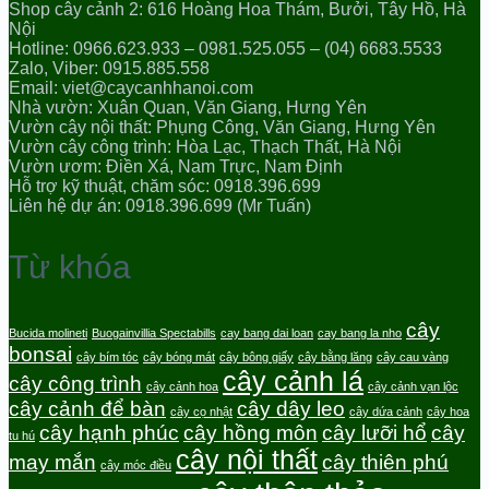
Shop cây cảnh 2: 616 Hoàng Hoa Thám, Bưởi, Tây Hồ, Hà
Nội
Hotline: 0966.623.933 – 0981.525.055 – (04) 6683.5533
Zalo, Viber: 0915.885.558
Email: viet@caycanhhanoi.com
Nhà vườn: Xuân Quan, Văn Giang, Hưng Yên
Vườn cây nội thất: Phụng Công, Văn Giang, Hưng Yên
Vườn cây công trình: Hòa Lạc, Thạch Thất, Hà Nội
Vườn ươm: Điền Xá, Nam Trực, Nam Định
Hỗ trợ kỹ thuật, chăm sóc: 0918.396.699
Liên hệ dự án: 0918.396.699 (Mr Tuấn)
Từ khóa
cây
Bucida molineti
Buogainvillia Spectabills
cay bang dai loan
cay bang la nho
bonsai
cây bím tóc
cây bóng mát
cây bông giấy
cây bằng lăng
cây cau vàng
cây cảnh lá
cây công trình
cây cảnh hoa
cây cảnh vạn lộc
cây cảnh để bàn
cây dây leo
cây cọ nhật
cây dứa cảnh
cây hoa
cây hạnh phúc
cây hồng môn
cây lưỡi hổ
cây
tu hú
cây nội thất
may mắn
cây thiên phú
cây móc điều