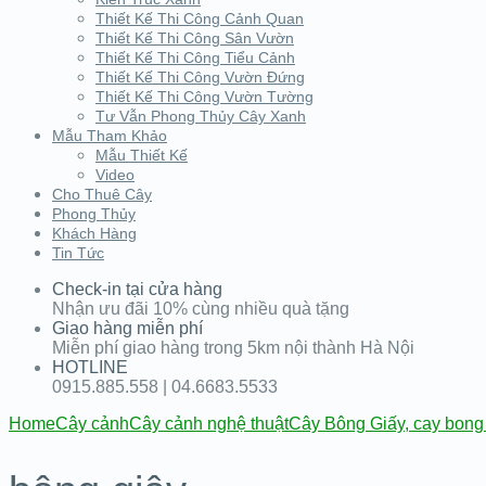
Thiết Kế Thi Công Cảnh Quan
Thiết Kế Thi Công Sân Vườn
Thiết Kế Thi Công Tiểu Cảnh
Thiết Kế Thi Công Vườn Đứng
Thiết Kế Thi Công Vườn Tường
Tư Vẫn Phong Thủy Cây Xanh
Mẫu Tham Khảo
Mẫu Thiết Kế
Video
Cho Thuê Cây
Phong Thủy
Khách Hàng
Tin Tức
Check-in tại cửa hàng
Nhận ưu đãi 10% cùng nhiều quà tặng
Giao hàng miễn phí
Miễn phí giao hàng trong 5km nội thành Hà Nội
HOTLINE
0915.885.558 | 04.6683.5533
Home
Cây cảnh
Cây cảnh nghệ thuật
Cây Bông Giấy, cay bong