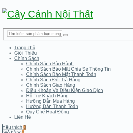
Trang chủ
Giới Thiệu
Chính Sách
Chính Sách Bảo Hành
Chính Sách Bảo Mật Chia Sẻ Thông Tin
Chính Sách Bảo Mật Thanh Toán
Chính Sách Đổi Trả Hàng
Chính Sách Giao Hàng
Điều Khoản Và Điều Kiện Giao Dịch
Hỗ Trợ Khách Hàng
Hưỡng Dẫn Mua Hàng
Hưỡng Dẫn Thanh Toán
Quy Chế Hoạt Động
Liên Hệ
Yêu thích
0
Giỏ hàng
0