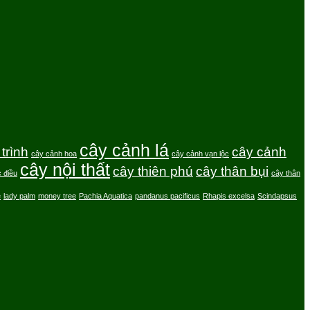
cây cảnh lá
trình
cây cảnh
cây cảnh hoa
cây cảnh vạn lộc
cây nội thất
cây thiên phú
cây thân bụi
 điều
cây thân
e
lady palm
money tree
Pachia Aquatica
pandanus pacificus
Rhapis excelsa
Scindapsus