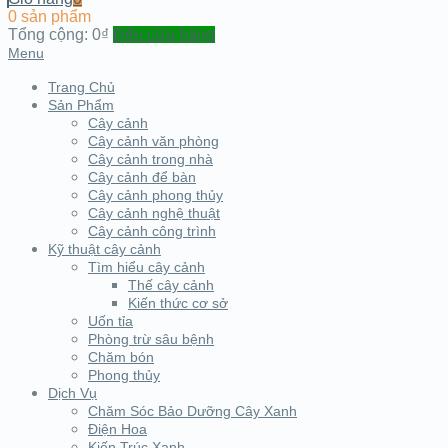
0 sản phẩm
Tổng cộng:
0₫
Đến cửa hàng
Menu
Trang Chủ
Sản Phẩm
Cây cảnh
Cây cảnh văn phòng
Cây cảnh trong nhà
Cây cảnh để bàn
Cây cảnh phong thủy
Cây cảnh nghệ thuật
Cây cảnh công trình
Kỹ thuật cây cảnh
Tìm hiểu cây cảnh
Thế cây cảnh
Kiến thức cơ sở
Uốn tỉa
Phòng trừ sâu bệnh
Chăm bón
Phong thủy
Dịch Vụ
Chăm Sóc Bảo Dưỡng Cây Xanh
Điện Hoa
Kiến Trúc Xanh