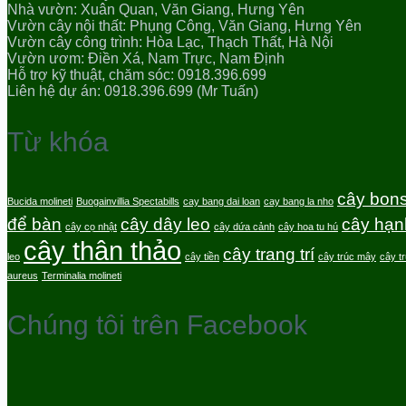
Nhà vườn: Xuân Quan, Văn Giang, Hưng Yên
Vườn cây nội thất: Phụng Công, Văn Giang, Hưng Yên
Vườn cây công trình: Hòa Lạc, Thạch Thất, Hà Nội
Vườn ươm: Điền Xá, Nam Trực, Nam Định
Hỗ trợ kỹ thuật, chăm sóc: 0918.396.699
Liên hệ dự án: 0918.396.699 (Mr Tuấn)
Từ khóa
cây bons
Bucida molineti
Buogainvillia Spectabills
cay bang dai loan
cay bang la nho
để bàn
cây dây leo
cây hạn
cây cọ nhật
cây dứa cảnh
cây hoa tu hú
cây thân thảo
cây trang trí
leo
cây tiền
cây trúc mây
cây t
aureus
Terminalia molineti
Chúng tôi trên Facebook