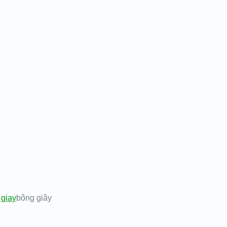
 giay
bông giây