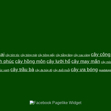
ai
cây công 
cây bím tóc
cây bóng mát
cây bông giấy
cây bằng lăng
cây cau vàng
h phúc
cây hồng môn
cây lưỡi hổ
cây may mắn
cây móc
cây trầu bà
cây ưa bóng
rúc xanh
cây đa búp đỏ
cây đuổi muỗi
guadalup