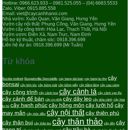
Hotline: 0966.623.933 – 0981.525.055 – (04) 6683.5533
Zalo, Viber: 0915.885.558
Email: viet@caycanhhanoi.com
Nhà vườn: Xuân Quan, Văn Giang, Hưng Yên
Vườn cây nội thất: Phụng Công, Văn Giang, Hưng Yên
Vườn cây công trình: Hòa Lạc, Thạch Thất, Hà Nội
Vườn ươm: Điền Xá, Nam Trực, Nam Định
Hỗ trợ kỹ thuật, chăm sóc: 0918.396.699
Liên hệ dự án: 0918.396.699 (Mr Tuấn)
Từ khóa
cây
Bucida molineti
Buogainvillia Spectabills
cay bang dai loan
cay bang la nho
bonsai
cây bím tóc
cây bóng mát
cây bông giấy
cây bằng lăng
cây cau vàng
cây cảnh lá
cây công trình
cây cảnh hoa
cây cảnh vạn lộc
cây cảnh để bàn
cây dây leo
cây cọ nhật
cây dứa cảnh
cây hoa
cây hạnh phúc
cây hồng môn
cây lưỡi hổ
cây
tu hú
cây nội thất
may mắn
cây thiên phú
cây móc điều
cây thân thảo
cây thân bụi
cây
cây thân leo
cây tiền
trang trí
cây trầu bà