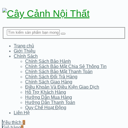
Trang chủ
Giới Thiệu
Chính Sách
Chính Sách Bảo Hành
Chính Sách Bảo Mật Chia Sẻ Thông Tin
Chính Sách Bảo Mật Thanh Toán
Chính Sách Đổi Trả Hàng
Chính Sách Giao Hàng
Điều Khoản Và Điều Kiện Giao Dịch
Hỗ Trợ Khách Hàng
Hưỡng Dẫn Mua Hàng
Hưỡng Dẫn Thanh Toán
Quy Chế Hoạt Động
Liên Hệ
Yêu thích
0
Giỏ hàng
0