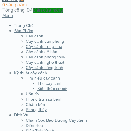
0 sản phẩm
Tổng cộng:
0₫
Đến cửa hàng
Menu
Trang Chủ
Sản Phẩm
Cây cảnh
Cây cảnh văn phòng
Cây cảnh trong nhà
Cây cảnh để bàn
Cây cảnh phong thủy
Cây cảnh nghệ thuật
Cây cảnh công trình
Kỹ thuật cây cảnh
Tìm hiểu cây cảnh
Thế cây cảnh
Kiến thức cơ sở
Uốn tỉa
Phòng trừ sâu bệnh
Chăm bón
Phong thủy
Dịch Vụ
Chăm Sóc Bảo Dưỡng Cây Xanh
Điện Hoa
Kiến Trúc Xanh