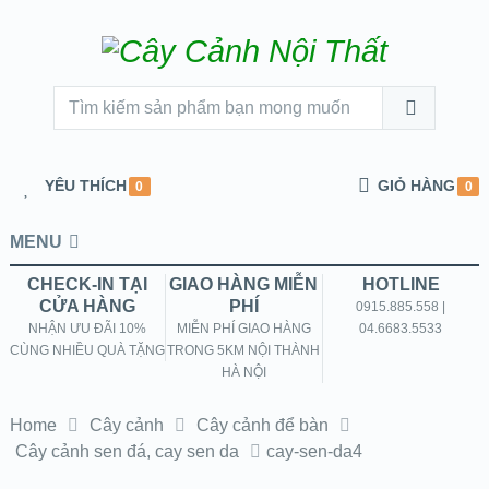
YÊU THÍCH
GIỎ HÀNG
0
0
MENU
CHECK-IN TẠI
GIAO HÀNG MIỄN
HOTLINE
CỬA HÀNG
PHÍ
0915.885.558 |
NHẬN ƯU ĐÃI 10%
MIỄN PHÍ GIAO HÀNG
04.6683.5533
CÙNG NHIỀU QUÀ TẶNG
TRONG 5KM NỘI THÀNH
HÀ NỘI
Home
Cây cảnh
Cây cảnh để bàn
Cây cảnh sen đá, cay sen da
cay-sen-da4