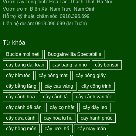
Vườn cây công trình: Hòa Lạc, Thạch Thất, Hà Nội
Vườn ươm: Điền Xá, Nam Trực, Nam Định
Hỗ trợ kỹ thuật, chăm sóc: 0918.396.699
Liên hệ dự án: 0918.396.699 (Mr Tuấn)
Từ khóa
Bucida molineti
Buogainvillia Spectabills
cay bang dai loan
cay bang la nho
cây bonsai
cây bím tóc
cây bóng mát
cây bông giấy
cây bằng lăng
cây cau vàng
cây công trình
cây cảnh hoa
cây cảnh lá
cây cảnh vạn lộc
cây cảnh để bàn
cây cọ nhật
cây dây leo
cây dứa cảnh
cây hoa tu hú
cây hạnh phúc
cây hồng môn
cây lưỡi hổ
cây may mắn