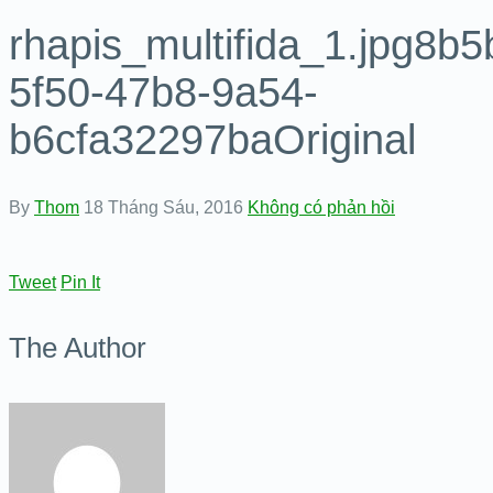
rhapis_multifida_1.jpg8b
5f50-47b8-9a54-
b6cfa32297baOriginal
By
Thom
18 Tháng Sáu, 2016
Không có phản hồi
Tweet
Pin It
The Author