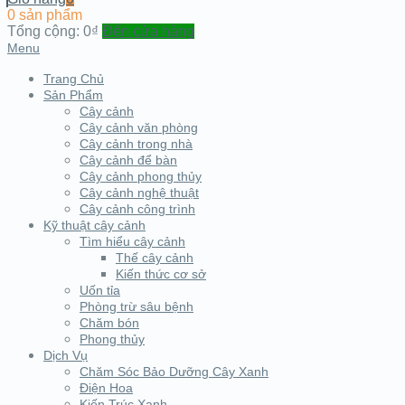
0 sản phẩm
Tổng cộng:
0₫
Đến cửa hàng
Menu
Trang Chủ
Sản Phẩm
Cây cảnh
Cây cảnh văn phòng
Cây cảnh trong nhà
Cây cảnh để bàn
Cây cảnh phong thủy
Cây cảnh nghệ thuật
Cây cảnh công trình
Kỹ thuật cây cảnh
Tìm hiểu cây cảnh
Thế cây cảnh
Kiến thức cơ sở
Uốn tỉa
Phòng trừ sâu bệnh
Chăm bón
Phong thủy
Dịch Vụ
Chăm Sóc Bảo Dưỡng Cây Xanh
Điện Hoa
Kiến Trúc Xanh