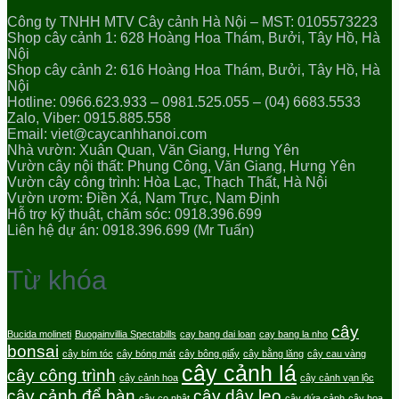
Công ty TNHH MTV Cây cảnh Hà Nội – MST: 0105573223
Shop cây cảnh 1: 628 Hoàng Hoa Thám, Bưởi, Tây Hồ, Hà
Nội
Shop cây cảnh 2: 616 Hoàng Hoa Thám, Bưởi, Tây Hồ, Hà
Nội
Hotline: 0966.623.933 – 0981.525.055 – (04) 6683.5533
Zalo, Viber: 0915.885.558
Email: viet@caycanhhanoi.com
Nhà vườn: Xuân Quan, Văn Giang, Hưng Yên
Vườn cây nội thất: Phụng Công, Văn Giang, Hưng Yên
Vườn cây công trình: Hòa Lạc, Thạch Thất, Hà Nội
Vườn ươm: Điền Xá, Nam Trực, Nam Định
Hỗ trợ kỹ thuật, chăm sóc: 0918.396.699
Liên hệ dự án: 0918.396.699 (Mr Tuấn)
Từ khóa
cây
Bucida molineti
Buogainvillia Spectabills
cay bang dai loan
cay bang la nho
bonsai
cây bím tóc
cây bóng mát
cây bông giấy
cây bằng lăng
cây cau vàng
cây cảnh lá
cây công trình
cây cảnh hoa
cây cảnh vạn lộc
cây cảnh để bàn
cây dây leo
cây cọ nhật
cây dứa cảnh
cây hoa