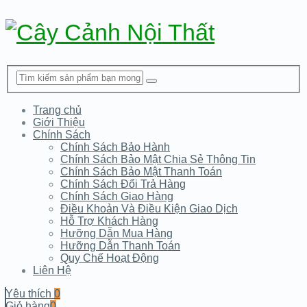
Trang chủ
Giới Thiệu
Chính Sách
Chính Sách Bảo Hành
Chính Sách Bảo Mật Chia Sẻ Thông Tin
Chính Sách Bảo Mật Thanh Toán
Chính Sách Đổi Trả Hàng
Chính Sách Giao Hàng
Điều Khoản Và Điều Kiện Giao Dịch
Hỗ Trợ Khách Hàng
Hưỡng Dẫn Mua Hàng
Hưỡng Dẫn Thanh Toán
Quy Chế Hoạt Động
Liên Hệ
Yêu thích
0
Giỏ hàng
0