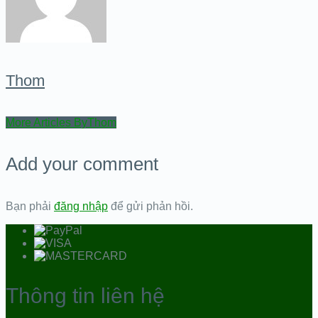
Thom
More Articles ByThom
Add your comment
Bạn phải
đăng nhập
để gửi phản hồi.
Thông tin liên hệ