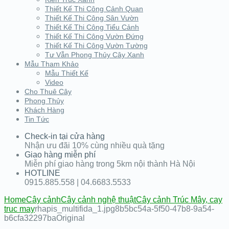
Thiết Kế Thi Công Cảnh Quan
Thiết Kế Thi Công Sân Vườn
Thiết Kế Thi Công Tiểu Cảnh
Thiết Kế Thi Công Vườn Đứng
Thiết Kế Thi Công Vườn Tường
Tư Vẫn Phong Thủy Cây Xanh
Mẫu Tham Khảo
Mẫu Thiết Kế
Video
Cho Thuê Cây
Phong Thủy
Khách Hàng
Tin Tức
Check-in tại cửa hàng
Nhận ưu đãi 10% cùng nhiều quà tặng
Giao hàng miễn phí
Miễn phí giao hàng trong 5km nội thành Hà Nội
HOTLINE
0915.885.558 | 04.6683.5533
Home
Cây cảnh
Cây cảnh nghệ thuật
Cây cảnh Trúc Mây, cay
truc may
rhapis_multifida_1.jpg8b5bc54a-5f50-47b8-9a54-
b6cfa32297baOriginal