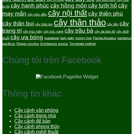
cây hạnh phúc
cây hồng môn
cây lưỡi hổ
cây
tu hú
cây nội thất
may mắn
cây thiên phú
cây móc điều
cây thân thảo
cây thân bụi
cây
cây thân leo
cây tiền
trang trí
cây trầu bà
cây trúc mây
cây trúc xanh
cây đa búp đỏ
cây đuổi
cây ưa bóng
muỗi
guadalupe
lady palm
money tree
Pachia Aquatica
pandanus
pacificus
Rhapis excelsa
Scindapsus aureus
Terminalia molineti
Chúng tôi trên Facebook
Thông tin khác
Cây cảnh văn phòng
Cây cảnh trong nhà
Cây cảnh để bàn
Cây cảnh phong thủy
Cây cảnh nghệ thuật