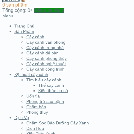
0 sản phẩm
Tổng cộng:
0₫
Đến cửa hàng
Menu
Trang Chủ
Sản Phẩm
Cây cảnh
Cây cảnh văn phòng
Cây cảnh trong nhà
Cây cảnh để bàn
Cây cảnh phong thủy
Cây cảnh nghệ thuật
Cây cảnh công trình
Kỹ thuật cây cảnh
Tìm hiểu cây cảnh
Thế cây cảnh
Kiến thức cơ sở
Uốn tỉa
Phòng trừ sâu bệnh
Chăm bón
Phong thủy
Dịch Vụ
Chăm Sóc Bảo Dưỡng Cây Xanh
Điện Hoa
Kiến Trúc Xanh