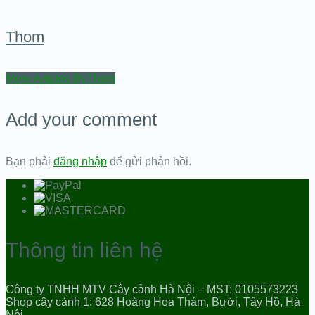
Thom
More Articles ByThom
Add your comment
Bạn phải
đăng nhập
để gửi phản hồi.
Thông tin liên hệ
Công ty TNHH MTV Cây cảnh Hà Nội – MST: 0105573223
Shop cây cảnh 1: 628 Hoàng Hoa Thám, Bưởi, Tây Hồ, Hà
Nội