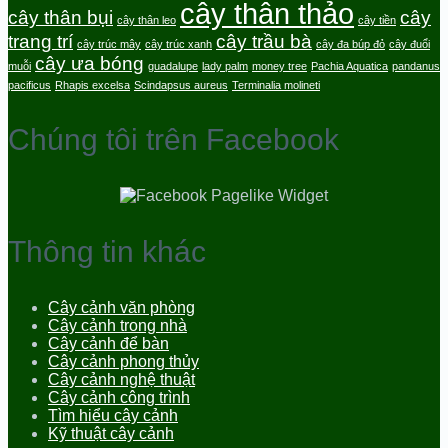
cây thân thảo
cây thân bụi
cây
cây thân leo
cây tiền
trang trí
cây trầu bà
cây trúc mây
cây trúc xanh
cây đa búp đỏ
cây đuổi
cây ưa bóng
muỗi
guadalupe
lady palm
money tree
Pachia Aquatica
pandanus
pacificus
Rhapis excelsa
Scindapsus aureus
Terminalia molineti
Chúng tôi trên Facebook
Thông tin khác
Cây cảnh văn phòng
Cây cảnh trong nhà
Cây cảnh để bàn
Cây cảnh phong thủy
Cây cảnh nghệ thuật
Cây cảnh công trình
Tìm hiểu cây cảnh
Kỹ thuật cây cảnh