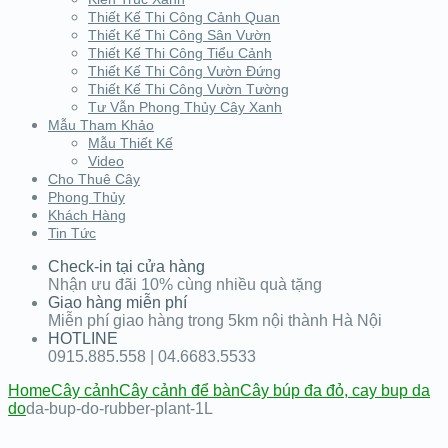
Thiết Kế Thi Công Cảnh Quan
Thiết Kế Thi Công Sân Vườn
Thiết Kế Thi Công Tiểu Cảnh
Thiết Kế Thi Công Vườn Đứng
Thiết Kế Thi Công Vườn Tường
Tư Vẫn Phong Thủy Cây Xanh
Mẫu Tham Khảo
Mẫu Thiết Kế
Video
Cho Thuê Cây
Phong Thủy
Khách Hàng
Tin Tức
Check-in tại cửa hàng
Nhận ưu đãi 10% cùng nhiều quà tặng
Giao hàng miễn phí
Miễn phí giao hàng trong 5km nội thành Hà Nội
HOTLINE
0915.885.558 | 04.6683.5533
Home
Cây cảnh
Cây cảnh để bàn
Cây búp đa đỏ, cay bup da
do
da-bup-do-rubber-plant-1L