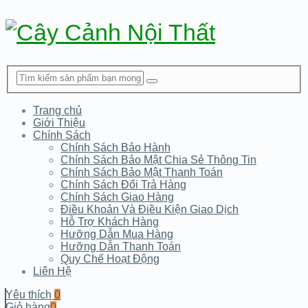
Trang chủ
Giới Thiệu
Chính Sách
Chính Sách Bảo Hành
Chính Sách Bảo Mật Chia Sẻ Thông Tin
Chính Sách Bảo Mật Thanh Toán
Chính Sách Đổi Trả Hàng
Chính Sách Giao Hàng
Điều Khoản Và Điều Kiện Giao Dịch
Hỗ Trợ Khách Hàng
Hưỡng Dẫn Mua Hàng
Hưỡng Dẫn Thanh Toán
Quy Chế Hoạt Động
Liên Hệ
Yêu thích
0
Giỏ hàng
0