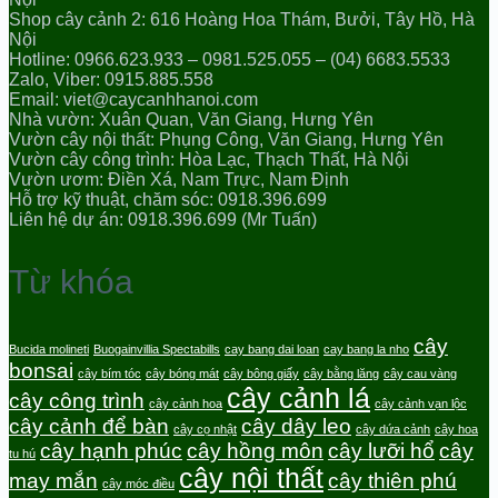
Shop cây cảnh 2: 616 Hoàng Hoa Thám, Bưởi, Tây Hồ, Hà
Nội
Hotline: 0966.623.933 – 0981.525.055 – (04) 6683.5533
Zalo, Viber: 0915.885.558
Email: viet@caycanhhanoi.com
Nhà vườn: Xuân Quan, Văn Giang, Hưng Yên
Vườn cây nội thất: Phụng Công, Văn Giang, Hưng Yên
Vườn cây công trình: Hòa Lạc, Thạch Thất, Hà Nội
Vườn ươm: Điền Xá, Nam Trực, Nam Định
Hỗ trợ kỹ thuật, chăm sóc: 0918.396.699
Liên hệ dự án: 0918.396.699 (Mr Tuấn)
Từ khóa
cây
Bucida molineti
Buogainvillia Spectabills
cay bang dai loan
cay bang la nho
bonsai
cây bím tóc
cây bóng mát
cây bông giấy
cây bằng lăng
cây cau vàng
cây cảnh lá
cây công trình
cây cảnh hoa
cây cảnh vạn lộc
cây cảnh để bàn
cây dây leo
cây cọ nhật
cây dứa cảnh
cây hoa
cây hạnh phúc
cây hồng môn
cây lưỡi hổ
cây
tu hú
cây nội thất
may mắn
cây thiên phú
cây móc điều