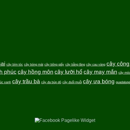
ai
cây công 
cây bím tóc
cây bóng mát
cây bông giấy
cây bằng lăng
cây cau vàng
h phúc
cây hồng môn
cây lưỡi hổ
cây may mắn
cây móc
cây trầu bà
cây ưa bóng
rúc xanh
cây đa búp đỏ
cây đuổi muỗi
guadalup