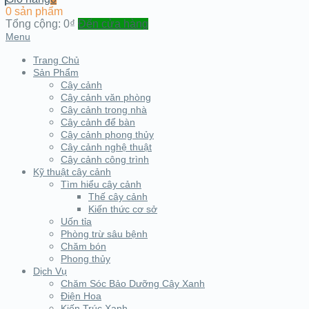
0 sản phẩm
Tổng cộng:
0₫
Đến cửa hàng
Menu
Trang Chủ
Sản Phẩm
Cây cảnh
Cây cảnh văn phòng
Cây cảnh trong nhà
Cây cảnh để bàn
Cây cảnh phong thủy
Cây cảnh nghệ thuật
Cây cảnh công trình
Kỹ thuật cây cảnh
Tìm hiểu cây cảnh
Thế cây cảnh
Kiến thức cơ sở
Uốn tỉa
Phòng trừ sâu bệnh
Chăm bón
Phong thủy
Dịch Vụ
Chăm Sóc Bảo Dưỡng Cây Xanh
Điện Hoa
Kiến Trúc Xanh