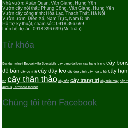
Nhà vườn: Xuân Quan, Văn Giang, Hưng Yên
Vườn cây nội thất: Phụng Công, Văn Giang, Hưng Yên
Vườn cây công trình: Hòa Lạc, Thạch Thất, Hà Nội
Vườn ươm: Điền Xá, Nam Trực, Nam Định
Hỗ trợ kỹ thuật, chăm sóc: 0918.396.699
Liên hệ dự án: 0918.396.699 (Mr Tuấn)
Từ khóa
cây bons
Bucida molineti
Buogainvillia Spectabills
cay bang dai loan
cay bang la nho
để bàn
cây dây leo
cây hạn
cây cọ nhật
cây dứa cảnh
cây hoa tu hú
cây thân thảo
cây trang trí
leo
cây tiền
cây trúc mây
cây t
aureus
Terminalia molineti
Chúng tôi trên Facebook