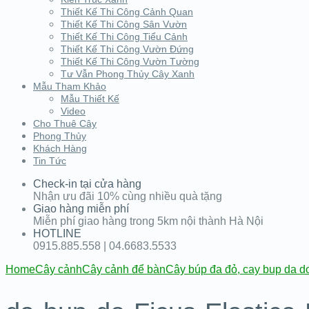
Thiết Kế Thi Công Cảnh Quan
Thiết Kế Thi Công Sân Vườn
Thiết Kế Thi Công Tiểu Cảnh
Thiết Kế Thi Công Vườn Đứng
Thiết Kế Thi Công Vườn Tường
Tư Vẫn Phong Thủy Cây Xanh
Mẫu Tham Khảo
Mẫu Thiết Kế
Video
Cho Thuê Cây
Phong Thủy
Khách Hàng
Tin Tức
Check-in tại cửa hàng
Nhận ưu đãi 10% cùng nhiều quà tặng
Giao hàng miễn phí
Miễn phí giao hàng trong 5km nội thành Hà Nội
HOTLINE
0915.885.558 | 04.6683.5533
Home
Cây cảnh
Cây cảnh để bàn
Cây búp đa đỏ, cay bup da d