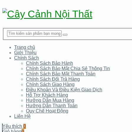
Trang chủ
Giới Thiệu
Chính Sách
Chính Sách Bảo Hành
Chính Sách Bảo Mật Chia Sẻ Thông Tin
Chính Sách Bảo Mật Thanh Toán
Chính Sách Đổi Trả Hàng
Chính Sách Giao Hàng
Điều Khoản Và Điều Kiện Giao Dịch
Hỗ Trợ Khách Hàng
Hưỡng Dẫn Mua Hàng
Hưỡng Dẫn Thanh Toán
Quy Chế Hoạt Động
Liên Hệ
Yêu thích
0
Giỏ hàng
0