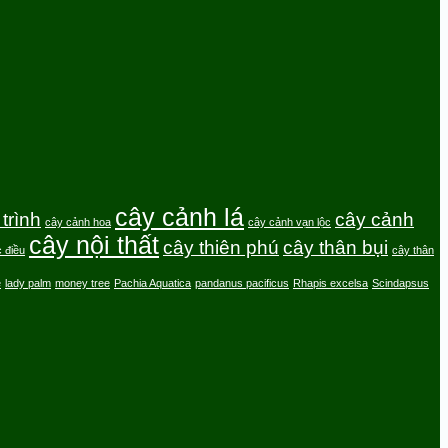
cây cảnh lá
trình
cây cảnh
cây cảnh hoa
cây cảnh vạn lộc
cây nội thất
cây thiên phú
cây thân bụi
 điều
cây thân
e
lady palm
money tree
Pachia Aquatica
pandanus pacificus
Rhapis excelsa
Scindapsus