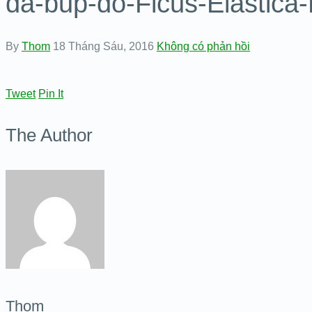
da-bup-do-Ficus-Elastica
By
Thom
18 Tháng Sáu, 2016
Không có phản hồi
Tweet
Pin It
The Author
Thom