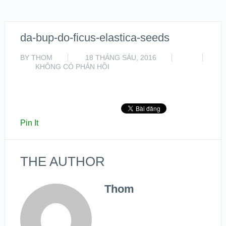
da-bup-do-ficus-elastica-seeds
BY
THOM
18 THÁNG SÁU, 2016
KHÔNG CÓ PHẢN HỒI
Pin It
THE AUTHOR
Thom