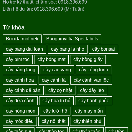
Hỗ trợ kỹ thuật, chăm sóc: 0918.396.699
Liên hệ dự án: 0918.396.699 (Mr Tuấn)
Từ khóa
Bucida molineti
Buogainvillia Spectabills
cay bang dai loan
cay bang la nho
cây bonsai
cây bím tóc
cây bóng mát
cây bông giấy
cây bằng lăng
cây cau vàng
cây công trình
cây cảnh hoa
cây cảnh lá
cây cảnh vạn lộc
cây cảnh để bàn
cây cọ nhật
cây dây leo
cây dứa cảnh
cây hoa tu hú
cây hạnh phúc
cây hồng môn
cây lưỡi hổ
cây may mắn
cây móc điều
cây nội thất
cây thiên phú
cây thân bụi
cây thân leo
cây thân thảo
cây tiền