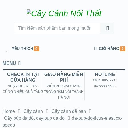
YÊU THÍCH
GIỎ HÀNG
0
0
MENU
CHECK-IN TẠI
GIAO HÀNG MIỄN
HOTLINE
CỬA HÀNG
PHÍ
0915.885.558 |
NHẬN ƯU ĐÃI 10%
MIỄN PHÍ GIAO HÀNG
04.6683.5533
CÙNG NHIỀU QUÀ TẶNG
TRONG 5KM NỘI THÀNH
HÀ NỘI
Home
Cây cảnh
Cây cảnh để bàn
Cây búp đa đỏ, cay bup da do
da-bup-do-ficus-elastica-
seeds