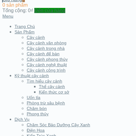
0 sản phẩm
Tổng cộng:
0₫
Đến cửa hàng
Menu
Trang Chủ
Sản Phẩm
Cây cảnh
Cây cảnh văn phòng
Cây cảnh trong nhà
Cây cảnh để bàn
Cây cảnh phong thủy
Cây cảnh nghệ thuật
Cây cảnh công trình
Kỹ thuật cây cảnh
Tìm hiểu cây cảnh
Thế cây cảnh
Kiến thức cơ sở
Uốn tỉa
Phòng trừ sâu bệnh
Chăm bón
Phong thủy
Dịch Vụ
Chăm Sóc Bảo Dưỡng Cây Xanh
Điện Hoa
Kiến Trúc Xanh