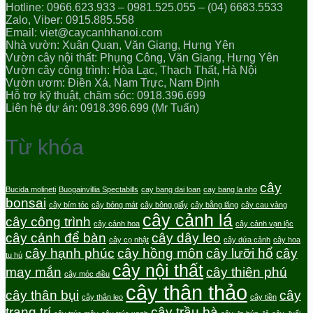
Hotline: 0966.623.933 – 0981.525.055 – (04) 6683.5533
Zalo, Viber: 0915.885.558
Email: viet@caycanhhanoi.com
Nhà vườn: Xuân Quan, Văn Giang, Hưng Yên
Vườn cây nội thất: Phụng Công, Văn Giang, Hưng Yên
Vườn cây công trình: Hòa Lạc, Thạch Thất, Hà Nội
Vườn ươm: Điền Xá, Nam Trực, Nam Định
Hỗ trợ kỹ thuật, chăm sóc: 0918.396.699
Liên hệ dự án: 0918.396.699 (Mr Tuấn)
Từ khóa
cây
Bucida molineti
Buogainvillia Spectabills
cay bang dai loan
cay bang la nho
bonsai
cây bím tóc
cây bóng mát
cây bông giấy
cây bằng lăng
cây cau vàng
cây cảnh lá
cây công trình
cây cảnh hoa
cây cảnh vạn lộc
cây cảnh để bàn
cây dây leo
cây cọ nhật
cây dứa cảnh
cây hoa
cây hạnh phúc
cây hồng môn
cây lưỡi hổ
cây
tu hú
cây nội thất
may mắn
cây thiên phú
cây móc điều
cây thân thảo
cây thân bụi
cây
cây thân leo
cây tiền
trang trí
cây trầu bà