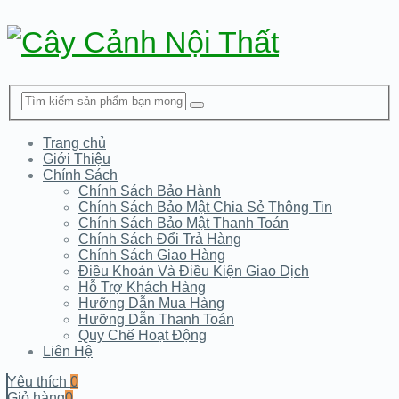
Trang chủ
Giới Thiệu
Chính Sách
Chính Sách Bảo Hành
Chính Sách Bảo Mật Chia Sẻ Thông Tin
Chính Sách Bảo Mật Thanh Toán
Chính Sách Đổi Trả Hàng
Chính Sách Giao Hàng
Điều Khoản Và Điều Kiện Giao Dịch
Hỗ Trợ Khách Hàng
Hưỡng Dẫn Mua Hàng
Hưỡng Dẫn Thanh Toán
Quy Chế Hoạt Động
Liên Hệ
Yêu thích
0
Giỏ hàng
0