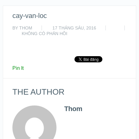
cay-van-loc
BY
THOM
17 THÁNG SÁU, 2016
KHÔNG CÓ PHẢN HỒI
Pin It
THE AUTHOR
Thom