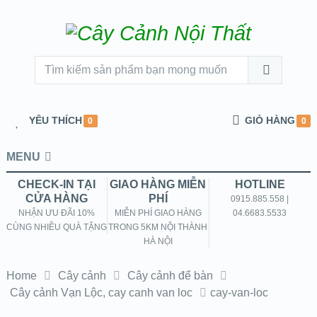
YÊU THÍCH
GIỎ HÀNG
0
0
MENU
CHECK-IN TẠI
GIAO HÀNG MIỄN
HOTLINE
CỬA HÀNG
PHÍ
0915.885.558 |
NHẬN ƯU ĐÃI 10%
MIỄN PHÍ GIAO HÀNG
04.6683.5533
CÙNG NHIỀU QUÀ TẶNG
TRONG 5KM NỘI THÀNH
HÀ NỘI
Home
Cây cảnh
Cây cảnh để bàn
Cây cảnh Vạn Lộc, cay canh van loc
cay-van-loc