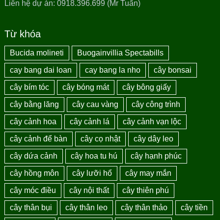
Liên hệ dự án: 0918.396.699 (Mr Tuấn)
Từ khóa
Bucida molineti
Buogainvillia Spectabills
cay bang dai loan
cay bang la nho
cây bonsai
cây bím tóc
cây bóng mát
cây bông giấy
cây bằng lăng
cây cau vàng
cây công trình
cây cảnh hoa
cây cảnh lá
cây cảnh vạn lộc
cây cảnh để bàn
cây cọ nhật
cây dây leo
cây dứa cảnh
cây hoa tu hú
cây hạnh phúc
cây hồng môn
cây lưỡi hổ
cây may mắn
cây móc điều
cây nội thất
cây thiên phú
cây thân bụi
cây thân leo
cây thân thảo
cây tiền