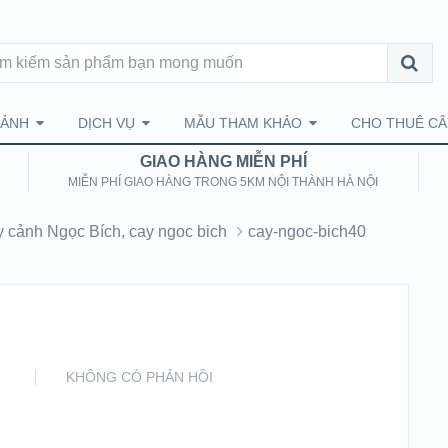
CẢNH
DỊCH VỤ
MẪU THAM KHẢO
CHO THUÊ CÂ
GIAO HÀNG MIỄN PHÍ
MIỄN PHÍ GIAO HÀNG TRONG 5KM NỘI THÀNH HÀ NỘI
 cảnh Ngọc Bích, cay ngoc bich
cay-ngoc-bich40
KHÔNG CÓ PHẢN HỒI