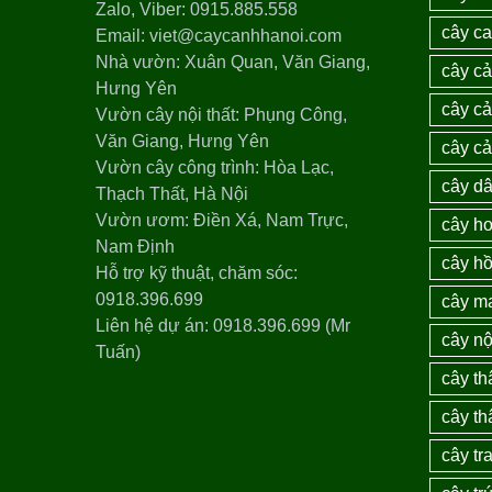
Zalo, Viber: 0915.885.558
cây c
Email: viet@caycanhhanoi.com
Nhà vườn: Xuân Quan, Văn Giang,
cây c
Hưng Yên
cây cả
Vườn cây nội thất: Phụng Công,
Văn Giang, Hưng Yên
cây c
Vườn cây công trình: Hòa Lạc,
cây dâ
Thạch Thất, Hà Nội
Vườn ươm: Điền Xá, Nam Trực,
cây ho
Nam Định
cây h
Hỗ trợ kỹ thuật, chăm sóc:
0918.396.699
cây m
Liên hệ dự án: 0918.396.699 (Mr
cây nộ
Tuấn)
cây th
cây th
cây tra