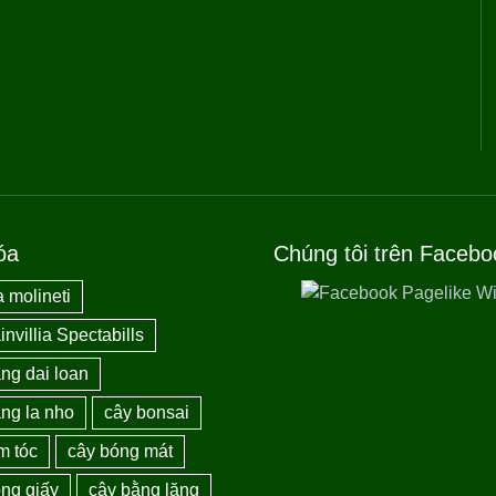
óa
Chúng tôi trên Facebo
 molineti
nvillia Spectabills
ng dai loan
ng la nho
cây bonsai
m tóc
cây bóng mát
ng giấy
cây bằng lăng