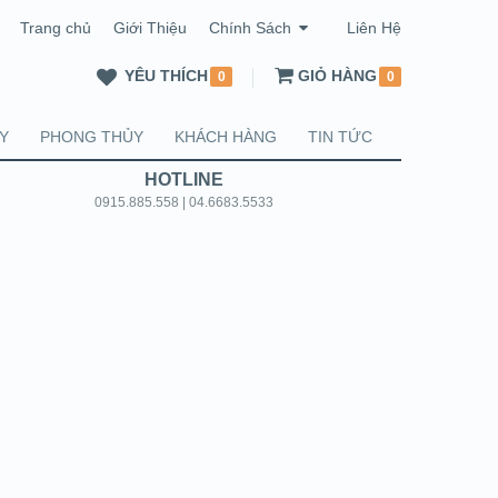
Trang chủ
Giới Thiệu
Chính Sách
Liên Hệ
YÊU THÍCH
GIỎ HÀNG
0
0
Y
PHONG THỦY
KHÁCH HÀNG
TIN TỨC
HOTLINE
0915.885.558 | 04.6683.5533