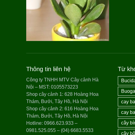
Thông tin liên hệ
Từ kh
Công ty TNHH MTV Cây cảnh Hà
Bucida
Nội – MST: 0105573223
Buogai
Shop cây cảnh 1: 628 Hoàng Hoa
Thám, Bưởi, Tây Hồ, Hà Nội
cay ba
Shop cây cảnh 2: 616 Hoàng Hoa
cay ba
Thám, Bưởi, Tây Hồ, Hà Nội
cây bí
Hotline: 0966.623.933 –
0981.525.055 – (04) 6683.5533
cây bô