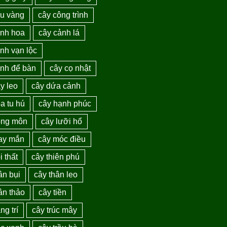
au vàng
cây công trình
ảnh hoa
cây cảnh lá
nh vạn lộc
ảnh để bàn
cây cọ nhật
y leo
cây dứa cảnh
a tu hú
cây hạnh phúc
ồng môn
cây lưỡi hổ
ay mắn
cây móc điều
i thất
cây thiên phú
ân bụi
cây thân leo
ân thảo
cây tiền
ng trí
cây trúc mây