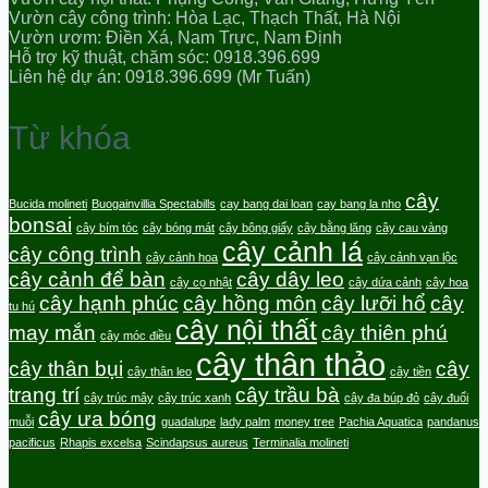
Vườn cây công trình: Hòa Lạc, Thạch Thất, Hà Nội
Vườn ươm: Điền Xá, Nam Trực, Nam Định
Hỗ trợ kỹ thuật, chăm sóc: 0918.396.699
Liên hệ dự án: 0918.396.699 (Mr Tuấn)
Từ khóa
cây
Bucida molineti
Buogainvillia Spectabills
cay bang dai loan
cay bang la nho
bonsai
cây bím tóc
cây bóng mát
cây bông giấy
cây bằng lăng
cây cau vàng
cây cảnh lá
cây công trình
cây cảnh hoa
cây cảnh vạn lộc
cây cảnh để bàn
cây dây leo
cây cọ nhật
cây dứa cảnh
cây hoa
cây hạnh phúc
cây hồng môn
cây lưỡi hổ
cây
tu hú
cây nội thất
may mắn
cây thiên phú
cây móc điều
cây thân thảo
cây thân bụi
cây
cây thân leo
cây tiền
trang trí
cây trầu bà
cây trúc mây
cây trúc xanh
cây đa búp đỏ
cây đuổi
cây ưa bóng
muỗi
guadalupe
lady palm
money tree
Pachia Aquatica
pandanus
pacificus
Rhapis excelsa
Scindapsus aureus
Terminalia molineti