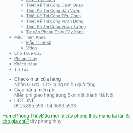
Thiết Kế Thi Công Cảnh Quan
Thiết Kế Thi Công Sân Vườn
Thiết Kế Thi Công Tiểu Cảnh
Thiết Kế Thi Công Vườn Đứng
Thiết Kế Thi Công Vườn Tường
Tư Vẫn Phong Thủy Cây Xanh
Mẫu Tham Khảo
Mẫu Thiết Kế
Video
Cho Thuê Cây
Phong Thủy
Khách Hàng
Tin Tức
Check-in tại cửa hàng
Nhận ưu đãi 10% cùng nhiều quà tặng
Giao hàng miễn phí
Miễn phí giao hàng trong 5km nội thành Hà Nội
HOTLINE
0915.885.558 | 04.6683.5533
Home
Phong Thủy
Đâu mới là cây phong thủy mang lại tài lộc
cho gia chủ?
cây phong thủy