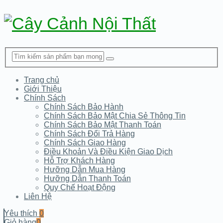
Trang chủ
Giới Thiệu
Chính Sách
Chính Sách Bảo Hành
Chính Sách Bảo Mật Chia Sẻ Thông Tin
Chính Sách Bảo Mật Thanh Toán
Chính Sách Đổi Trả Hàng
Chính Sách Giao Hàng
Điều Khoản Và Điều Kiện Giao Dịch
Hỗ Trợ Khách Hàng
Hưỡng Dẫn Mua Hàng
Hưỡng Dẫn Thanh Toán
Quy Chế Hoạt Động
Liên Hệ
Yêu thích
0
Giỏ hàng
0