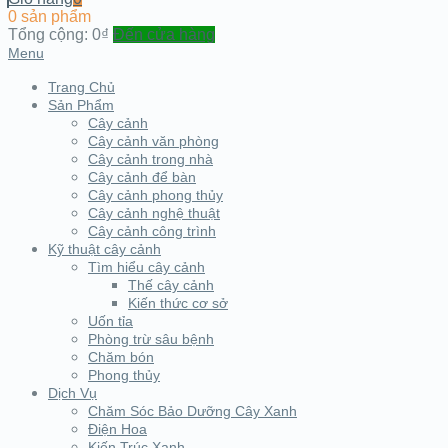
0 sản phẩm
Tổng cộng:
0₫
Đến cửa hàng
Menu
Trang Chủ
Sản Phẩm
Cây cảnh
Cây cảnh văn phòng
Cây cảnh trong nhà
Cây cảnh để bàn
Cây cảnh phong thủy
Cây cảnh nghệ thuật
Cây cảnh công trình
Kỹ thuật cây cảnh
Tìm hiểu cây cảnh
Thế cây cảnh
Kiến thức cơ sở
Uốn tỉa
Phòng trừ sâu bệnh
Chăm bón
Phong thủy
Dịch Vụ
Chăm Sóc Bảo Dưỡng Cây Xanh
Điện Hoa
Kiến Trúc Xanh