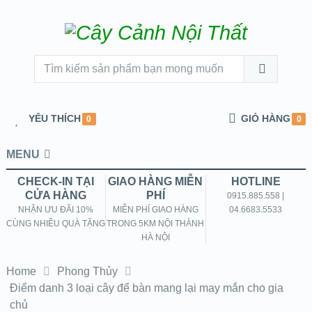
YÊU THÍCH
GIỎ HÀNG
0
0
MENU
CHECK-IN TẠI
GIAO HÀNG MIỄN
HOTLINE
CỬA HÀNG
PHÍ
0915.885.558 |
NHẬN ƯU ĐÃI 10%
MIỄN PHÍ GIAO HÀNG
04.6683.5533
CÙNG NHIỀU QUÀ TẶNG
TRONG 5KM NỘI THÀNH
HÀ NỘI
Home
Phong Thủy
Điểm danh 3 loại cây để bàn mang lại may mắn cho gia
chủ