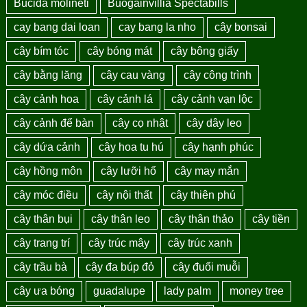
Bucida molineti
Buogainvillia Spectabills
cay bang dai loan
cay bang la nho
cây bonsai
cây bím tóc
cây bóng mát
cây bông giấy
cây bằng lăng
cây cau vàng
cây công trình
cây cảnh hoa
cây cảnh lá
cây cảnh vạn lộc
cây cảnh để bàn
cây cọ nhật
cây dây leo
cây dứa cảnh
cây hoa tu hú
cây hạnh phúc
cây hồng môn
cây lưỡi hổ
cây may mắn
cây móc điều
cây nội thất
cây thiên phú
cây thân bụi
cây thân leo
cây thân thảo
cây tiền
cây trang trí
cây trúc mây
cây trúc xanh
cây trầu bà
cây đa búp đỏ
cây đuổi muỗi
cây ưa bóng
guadalupe
lady palm
money tree