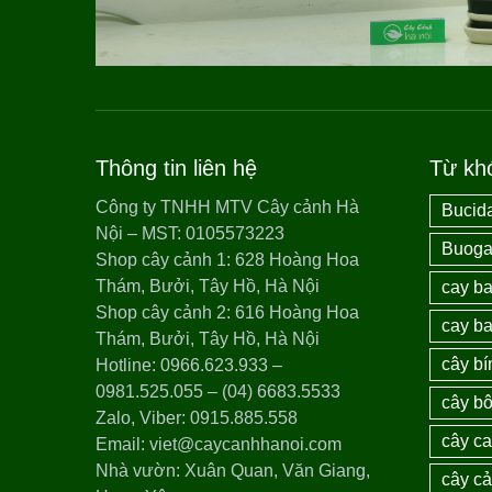
Thông tin liên hệ
Từ kh
Công ty TNHH MTV Cây cảnh Hà
Bucida
Nội – MST: 0105573223
Buogai
Shop cây cảnh 1: 628 Hoàng Hoa
Thám, Bưởi, Tây Hồ, Hà Nội
cay ba
Shop cây cảnh 2: 616 Hoàng Hoa
cay ba
Thám, Bưởi, Tây Hồ, Hà Nội
cây bí
Hotline: 0966.623.933 –
0981.525.055 – (04) 6683.5533
cây bô
Zalo, Viber: 0915.885.558
cây c
Email: viet@caycanhhanoi.com
Nhà vườn: Xuân Quan, Văn Giang,
cây c