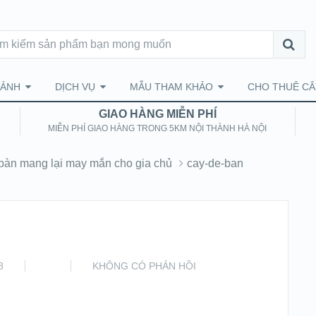
CẢNH
DỊCH VỤ
MẪU THAM KHẢO
CHO THUÊ CÂ
GIAO HÀNG MIỄN PHÍ
MIỄN PHÍ GIAO HÀNG TRONG 5KM NỘI THÀNH HÀ NỘI
 bàn mang lại may mắn cho gia chủ
cay-de-ban
8
KHÔNG CÓ PHẢN HỒI