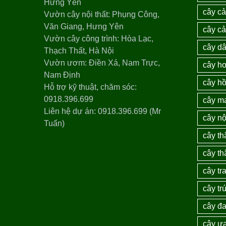
Hưng Yên
cây cả
Vườn cây nội thất: Phụng Công,
Văn Giang, Hưng Yên
cây c
Vườn cây công trình: Hòa Lạc,
cây dâ
Thạch Thất, Hà Nội
Vườn ươm: Điền Xá, Nam Trực,
cây ho
Nam Định
cây h
Hỗ trợ kỹ thuật, chăm sóc:
0918.396.699
cây m
Liên hệ dự án: 0918.396.699 (Mr
cây nộ
Tuấn)
cây th
cây th
cây tra
cây tr
cây đ
cây ư