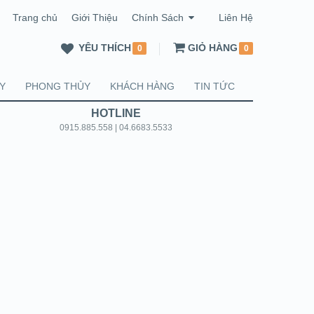
Trang chủ
Giới Thiệu
Chính Sách
Liên Hệ
YÊU THÍCH
GIỎ HÀNG
0
0
Y
PHONG THỦY
KHÁCH HÀNG
TIN TỨC
HOTLINE
0915.885.558 | 04.6683.5533