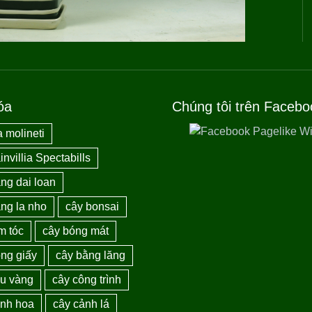
óa
Chúng tôi trên Facebo
 molineti
nvillia Spectabills
ng dai loan
ng la nho
cây bonsai
m tóc
cây bóng mát
ng giấy
cây bằng lăng
au vàng
cây công trình
ảnh hoa
cây cảnh lá