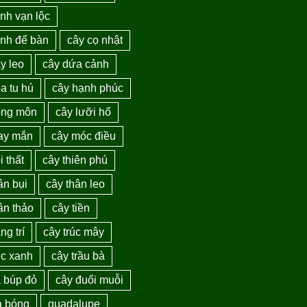
nh vạn lộc
ảnh để bàn
cây cọ nhật
y leo
cây dứa cảnh
a tu hú
cây hạnh phúc
ồng môn
cây lưỡi hổ
ay mắn
cây móc điều
i thất
cây thiên phú
ân bụi
cây thân leo
ân thảo
cây tiền
ng trí
cây trúc mây
úc xanh
cây trầu bà
a búp đỏ
cây đuổi muỗi
a bóng
guadalupe