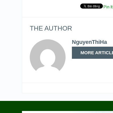
Pin It
THE AUTHOR
NguyenThiHa
MORE ARTICL