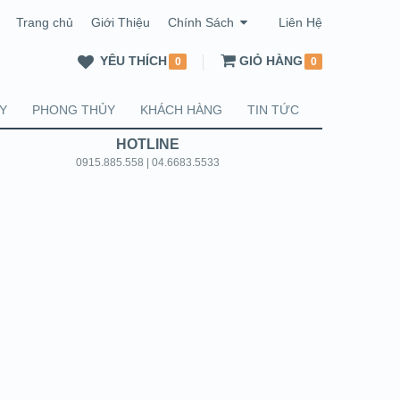
Trang chủ
Giới Thiệu
Chính Sách
Liên Hệ
YÊU THÍCH
GIỎ HÀNG
0
0
Y
PHONG THỦY
KHÁCH HÀNG
TIN TỨC
HOTLINE
0915.885.558 | 04.6683.5533