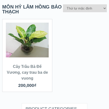
MÔN HỶ LÂM HỒNG BẢO
THẠCH
QUICK LOOK
THÊM VÀO
VIEW DETAILS
GIỎ
Cây Trầu Bà Đế
Vương, cay trau ba de
vuong
200,000
₫
PRODUCT CATEGORIES