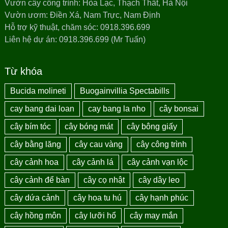
Vườn cây công trình: Hòa Lạc, Thạch Thất, Hà Nội
Vườn ươm: Điền Xá, Nam Trực, Nam Định
Hỗ trợ kỹ thuật, chăm sóc: 0918.396.699
Liên hệ dự án: 0918.396.699 (Mr Tuấn)
Từ khóa
Bucida molineti
Buogainvillia Spectabills
cay bang dai loan
cay bang la nho
cây bonsai
cây bím tóc
cây bóng mát
cây bông giấy
cây bằng lăng
cây cau vàng
cây công trình
cây cảnh hoa
cây cảnh lá
cây cảnh vạn lộc
cây cảnh để bàn
cây cọ nhật
cây dây leo
cây dứa cảnh
cây hoa tu hú
cây hạnh phúc
cây hồng môn
cây lưỡi hổ
cây may mắn