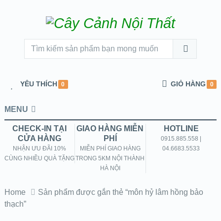
YÊU THÍCH
GIỎ HÀNG
0
0
MENU
CHECK-IN TẠI
GIAO HÀNG MIỄN
HOTLINE
CỬA HÀNG
PHÍ
0915.885.558 |
NHẬN ƯU ĐÃI 10%
MIỄN PHÍ GIAO HÀNG
04.6683.5533
CÙNG NHIỀU QUÀ TẶNG
TRONG 5KM NỘI THÀNH
HÀ NỘI
Home
Sản phẩm được gắn thẻ “môn hỷ lâm hồng bảo
thạch”