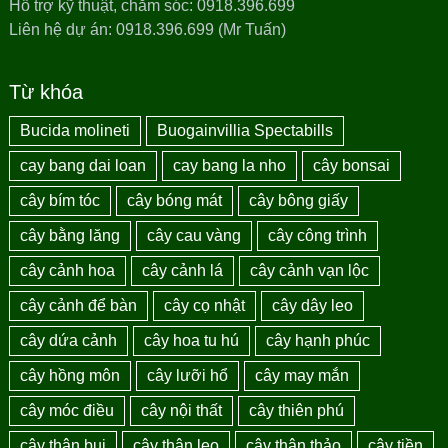
Hỗ trợ kỹ thuật, chăm sóc: 0918.396.699
Liên hệ dự án: 0918.396.699 (Mr Tuấn)
Từ khóa
Bucida molineti
Buogainvillia Spectabills
cay bang dai loan
cay bang la nho
cây bonsai
cây bím tóc
cây bóng mát
cây bông giấy
cây bằng lăng
cây cau vàng
cây công trình
cây cảnh hoa
cây cảnh lá
cây cảnh vạn lộc
cây cảnh để bàn
cây cọ nhật
cây dây leo
cây dứa cảnh
cây hoa tu hú
cây hạnh phúc
cây hồng môn
cây lưỡi hổ
cây may mắn
cây móc điều
cây nội thất
cây thiên phú
cây thân bụi
cây thân leo
cây thân thảo
cây tiền