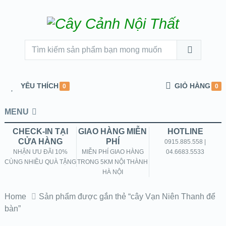
YÊU THÍCH
GIỎ HÀNG
0
0
MENU
CHECK-IN TẠI
GIAO HÀNG MIỄN
HOTLINE
CỬA HÀNG
PHÍ
0915.885.558 |
NHẬN ƯU ĐÃI 10%
MIỄN PHÍ GIAO HÀNG
04.6683.5533
CÙNG NHIỀU QUÀ TẶNG
TRONG 5KM NỘI THÀNH
HÀ NỘI
Home
Sản phẩm được gắn thẻ “cây Vạn Niên Thanh để
bàn”