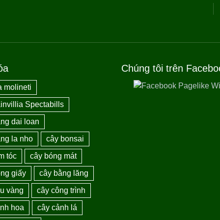
óa
Chúng tôi trên Facebo
 molineti
nvillia Spectabills
ng dai loan
ng la nho
cây bonsai
m tóc
cây bóng mát
ng giấy
cây bằng lăng
au vàng
cây công trình
ảnh hoa
cây cảnh lá