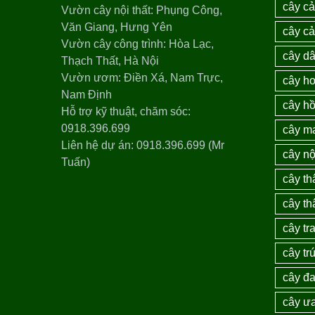
cây cả
Vườn cây nội thất: Phụng Công,
Văn Giang, Hưng Yên
cây c
Vườn cây công trình: Hòa Lạc,
cây dâ
Thạch Thất, Hà Nội
Vườn ươm: Điền Xá, Nam Trực,
cây ho
Nam Định
cây h
Hỗ trợ kỹ thuật, chăm sóc:
0918.396.699
cây m
Liên hệ dự án: 0918.396.699 (Mr
cây nộ
Tuấn)
cây th
cây th
cây tra
cây tr
cây đ
cây ư