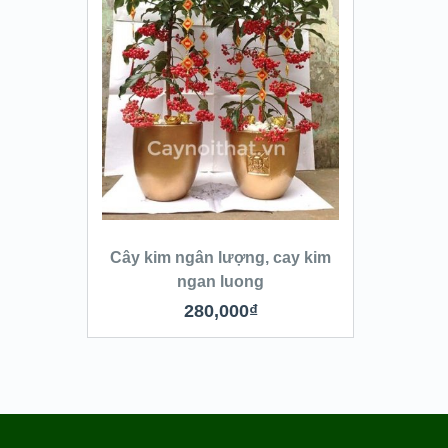
QUICK LOOK
VIEW DETAILS
THÊM VÀO GIỎ
Cây kim ngân lượng, cay kim
ngan luong
280,000
₫