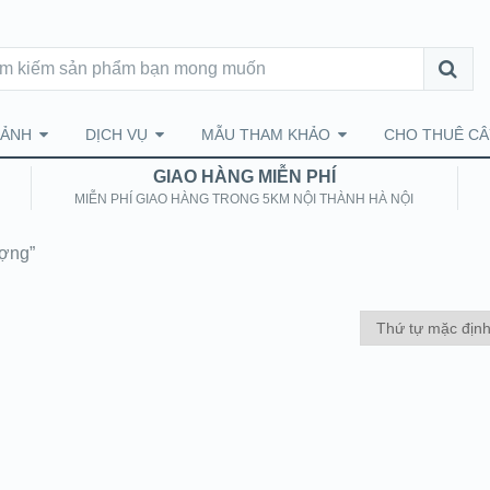
CẢNH
DỊCH VỤ
MẪU THAM KHẢO
CHO THUÊ CÂ
GIAO HÀNG MIỄN PHÍ
MIỄN PHÍ GIAO HÀNG TRONG 5KM NỘI THÀNH HÀ NỘI
ượng”