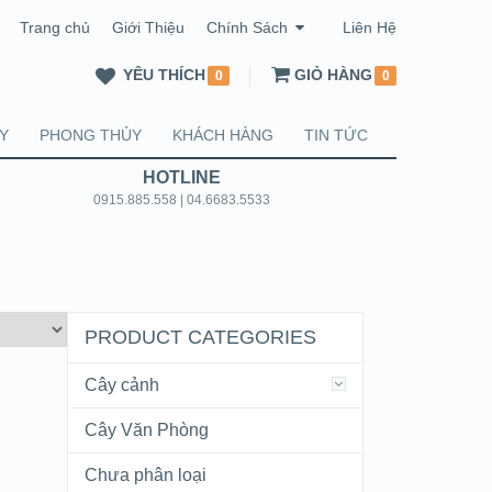
Trang chủ
Giới Thiệu
Chính Sách
Liên Hệ
YÊU THÍCH
GIỎ HÀNG
0
0
Y
PHONG THỦY
KHÁCH HÀNG
TIN TỨC
HOTLINE
0915.885.558 | 04.6683.5533
PRODUCT CATEGORIES
Cây cảnh
Cây Văn Phòng
Chưa phân loại