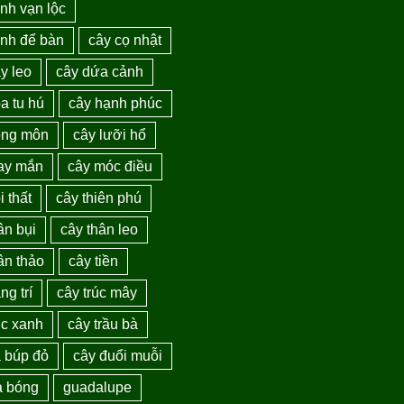
nh vạn lộc
ảnh để bàn
cây cọ nhật
y leo
cây dứa cảnh
a tu hú
cây hạnh phúc
ồng môn
cây lưỡi hổ
ay mắn
cây móc điều
i thất
cây thiên phú
ân bụi
cây thân leo
ân thảo
cây tiền
ng trí
cây trúc mây
úc xanh
cây trầu bà
a búp đỏ
cây đuổi muỗi
a bóng
guadalupe