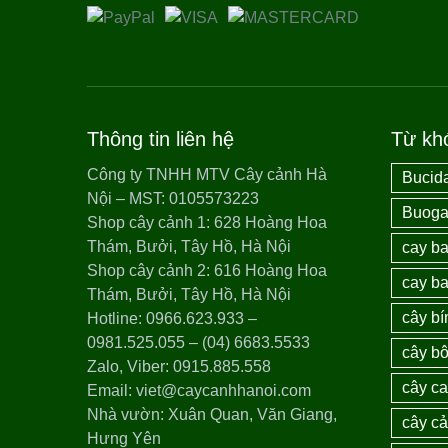
Thông tin liên hệ
Từ kh
Công ty TNHH MTV Cây cảnh Hà
Bucida
Nội – MST: 0105573223
Buogai
Shop cây cảnh 1: 628 Hoàng Hoa
Thám, Bưởi, Tây Hồ, Hà Nội
cay ba
Shop cây cảnh 2: 616 Hoàng Hoa
cay ba
Thám, Bưởi, Tây Hồ, Hà Nội
cây bí
Hotline: 0966.623.933 –
0981.525.055 – (04) 6683.5533
cây bô
Zalo, Viber: 0915.885.558
cây c
Email: viet@caycanhhanoi.com
Nhà vườn: Xuân Quan, Văn Giang,
cây c
Hưng Yên