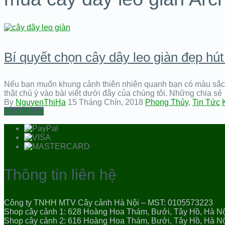
Bí quyết chọn cây dây leo giàn đẹp hú
Nếu bạn muốn khung cảnh thiên nhiên quanh bạn có màu sắc hơn
thật chú ý vào bài viết dưới đây của chúng tôi. Những chia sẻ
By
NguyenThiHa
15 Tháng Chín, 2018
Phong Thủy
,
Tin Tức
Read More
Thông tin liên hệ
Công ty TNHH MTV Cây cảnh Hà Nội – MST: 0105573223
Shop cây cảnh 1: 628 Hoàng Hoa Thám, Bưởi, Tây Hồ, Hà N
Shop cây cảnh 2: 616 Hoàng Hoa Thám, Bưởi, Tây Hồ, Hà N