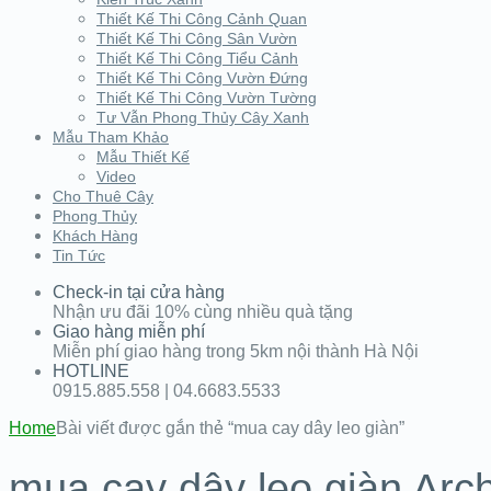
Thiết Kế Thi Công Cảnh Quan
Thiết Kế Thi Công Sân Vườn
Thiết Kế Thi Công Tiểu Cảnh
Thiết Kế Thi Công Vườn Đứng
Thiết Kế Thi Công Vườn Tường
Tư Vẫn Phong Thủy Cây Xanh
Mẫu Tham Khảo
Mẫu Thiết Kế
Video
Cho Thuê Cây
Phong Thủy
Khách Hàng
Tin Tức
Check-in tại cửa hàng
Nhận ưu đãi 10% cùng nhiều quà tặng
Giao hàng miễn phí
Miễn phí giao hàng trong 5km nội thành Hà Nội
HOTLINE
0915.885.558 | 04.6683.5533
Home
Bài viết được gắn thẻ “mua cay dây leo giàn”
mua cay dây leo giàn Arc