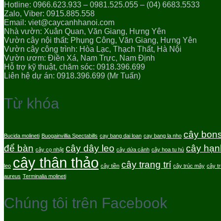
Hotline: 0966.623.933 – 0981.525.055 – (04) 6683.5533
Zalo, Viber: 0915.885.558
Email: viet@caycanhhanoi.com
Nhà vườn: Xuân Quan, Văn Giang, Hưng Yên
Vườn cây nội thất: Phụng Công, Văn Giang, Hưng Yên
Vườn cây công trình: Hòa Lạc, Thạch Thất, Hà Nội
Vườn ươm: Điền Xá, Nam Trực, Nam Định
Hỗ trợ kỹ thuật, chăm sóc: 0918.396.699
Liên hệ dự án: 0918.396.699 (Mr Tuấn)
Từ khóa
cây bons
Bucida molineti
Buogainvillia Spectabills
cay bang dai loan
cay bang la nho
để bàn
cây dây leo
cây hạn
cây cọ nhật
cây dứa cảnh
cây hoa tu hú
cây thân thảo
cây trang trí
leo
cây tiền
cây trúc mây
cây t
aureus
Terminalia molineti
Chúng tôi trên Facebook