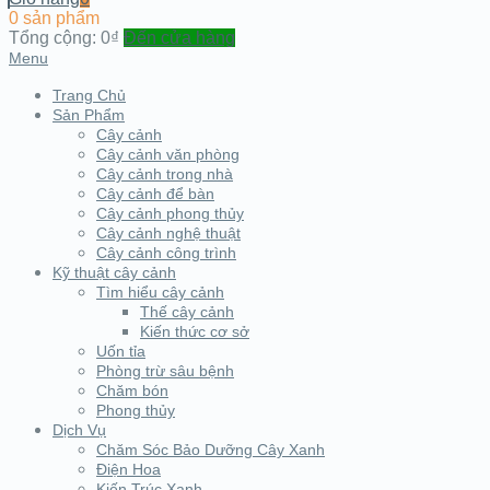
0 sản phẩm
Tổng cộng:
0₫
Đến cửa hàng
Menu
Trang Chủ
Sản Phẩm
Cây cảnh
Cây cảnh văn phòng
Cây cảnh trong nhà
Cây cảnh để bàn
Cây cảnh phong thủy
Cây cảnh nghệ thuật
Cây cảnh công trình
Kỹ thuật cây cảnh
Tìm hiểu cây cảnh
Thế cây cảnh
Kiến thức cơ sở
Uốn tỉa
Phòng trừ sâu bệnh
Chăm bón
Phong thủy
Dịch Vụ
Chăm Sóc Bảo Dưỡng Cây Xanh
Điện Hoa
Kiến Trúc Xanh