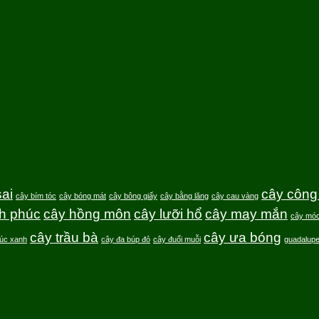
ai
cây công 
cây bím tóc
cây bóng mát
cây bông giấy
cây bằng lăng
cây cau vàng
h phúc
cây hồng môn
cây lưỡi hổ
cây may mắn
cây móc
cây trầu bà
cây ưa bóng
rúc xanh
cây đa búp đỏ
cây đuổi muỗi
guadalup