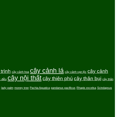
cây cảnh lá
trình
cây cảnh
cây cảnh hoa
cây cảnh vạn lộc
cây nội thất
cây thiên phú
cây thân bụi
 điều
cây thân
e
lady palm
money tree
Pachia Aquatica
pandanus pacificus
Rhapis excelsa
Scindapsus