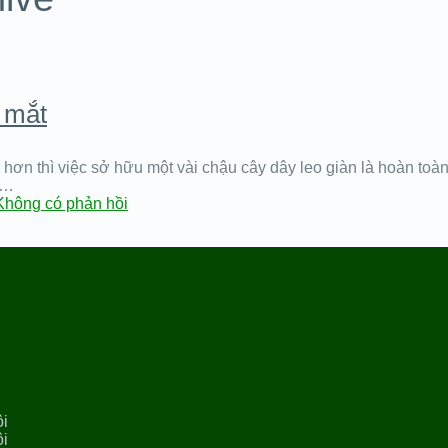
t mắt
 thì việc sở hữu một vài chậu cây dây leo giàn là hoàn toàn c
 …
Không có phản hồi
ội
ội