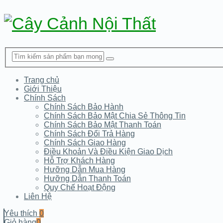
Trang chủ
Giới Thiệu
Chính Sách
Chính Sách Bảo Hành
Chính Sách Bảo Mật Chia Sẻ Thông Tin
Chính Sách Bảo Mật Thanh Toán
Chính Sách Đổi Trả Hàng
Chính Sách Giao Hàng
Điều Khoản Và Điều Kiện Giao Dịch
Hỗ Trợ Khách Hàng
Hưỡng Dẫn Mua Hàng
Hưỡng Dẫn Thanh Toán
Quy Chế Hoạt Động
Liên Hệ
Yêu thích
0
Giỏ hàng
0