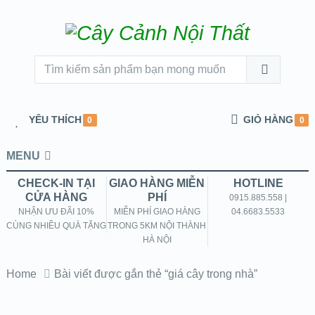
YÊU THÍCH
GIỎ HÀNG
0
0
MENU
CHECK-IN TẠI
GIAO HÀNG MIỄN
HOTLINE
CỬA HÀNG
PHÍ
0915.885.558 |
NHẬN ƯU ĐÃI 10%
MIỄN PHÍ GIAO HÀNG
04.6683.5533
CÙNG NHIỀU QUÀ TẶNG
TRONG 5KM NỘI THÀNH
HÀ NỘI
Home
Bài viết được gắn thẻ “giá cây trong nhà”