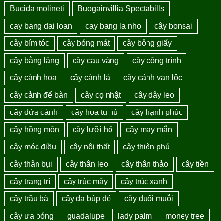
Bucida molineti
Buogainvillia Spectabills
cay bang dai loan
cay bang la nho
cây bonsai
cây bím tóc
cây bóng mát
cây bông giấy
cây bằng lăng
cây cau vàng
cây công trình
cây cảnh hoa
cây cảnh lá
cây cảnh vạn lộc
cây cảnh để bàn
cây cọ nhật
cây dây leo
cây dứa cảnh
cây hoa tu hú
cây hạnh phúc
cây hồng môn
cây lưỡi hổ
cây may mắn
cây móc điều
cây nội thất
cây thiên phú
cây thân bụi
cây thân leo
cây thân thảo
cây tiền
cây trang trí
cây trúc mây
cây trúc xanh
cây trầu bà
cây đa búp đỏ
cây đuổi muỗi
cây ưa bóng
guadalupe
lady palm
money tree