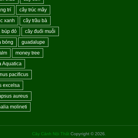
ng trí
cây trúc mây
úc xanh
cây trầu bà
a búp đỏ
cây đuổi muỗi
a bóng
guadalupe
palm
money tree
a Aquatica
nus pacificus
s excelsa
apsus aureus
alia molineti
Cây Cảnh Nội Thất
Copyright © 2026.