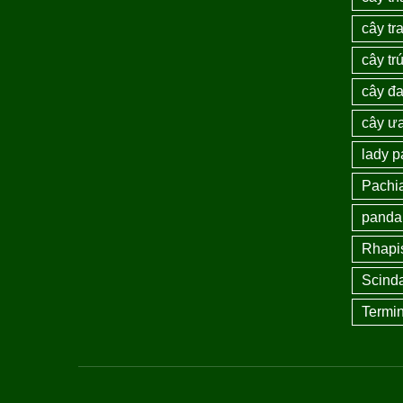
cây tra
cây tr
cây đ
cây ư
lady 
Pachi
panda
Rhapi
Scind
Termin