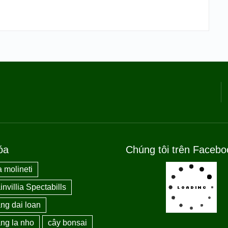
READ MORE
óa
Chúng tôi trên Facebo
 molineti
nvillia Spectabills
ng dai loan
ng la nho
cây bonsai