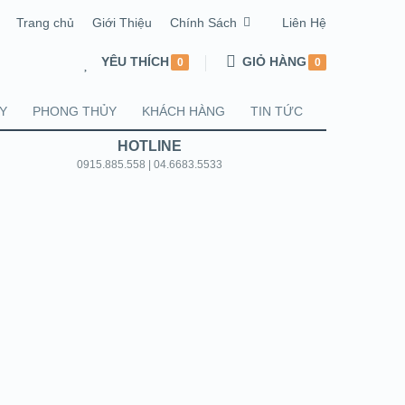
Trang chủ
Giới Thiệu
Chính Sách
Liên Hệ
YÊU THÍCH
GIỎ HÀNG
0
0
Y
PHONG THỦY
KHÁCH HÀNG
TIN TỨC
HOTLINE
0915.885.558 | 04.6683.5533