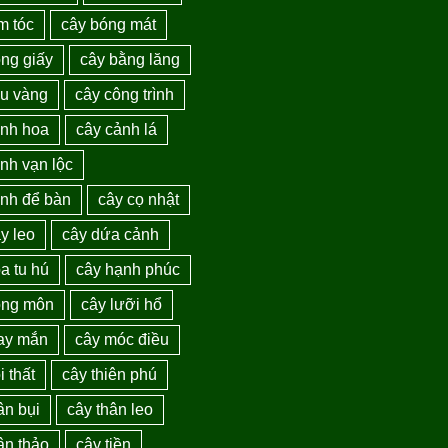
m tóc
cây bóng mát
ng giấy
cây bằng lăng
au vàng
cây công trình
ảnh hoa
cây cảnh lá
nh vạn lộc
ảnh để bàn
cây cọ nhật
y leo
cây dứa cảnh
a tu hú
cây hạnh phúc
ồng môn
cây lưỡi hổ
ay mắn
cây móc điều
i thất
cây thiên phú
ân bụi
cây thân leo
ân thảo
cây tiền