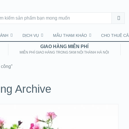
CẢNH
DỊCH VỤ
MẪU THAM KHẢO
CHO THUÊ CÂ
GIAO HÀNG MIỄN PHÍ
MIỄN PHÍ GIAO HÀNG TRONG 5KM NỘI THÀNH HÀ NỘI
 công”
ng Archive