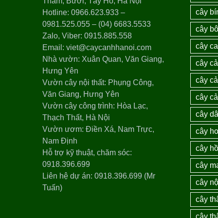
Thám, Bưởi, Tây Hồ, Hà Nội
cây bí
Hotline: 0966.623.933 –
0981.525.055 – (04) 6683.5533
cây bô
Zalo, Viber: 0915.885.558
cây c
Email: viet@caycanhhanoi.com
Nhà vườn: Xuân Quan, Văn Giang,
cây c
Hưng Yên
cây cả
Vườn cây nội thất: Phụng Công,
Văn Giang, Hưng Yên
cây c
Vườn cây công trình: Hòa Lạc,
cây dâ
Thạch Thất, Hà Nội
Vườn ươm: Điền Xá, Nam Trực,
cây ho
Nam Định
cây h
Hỗ trợ kỹ thuật, chăm sóc:
0918.396.699
cây m
Liên hệ dự án: 0918.396.699 (Mr
cây nộ
Tuấn)
cây th
cây th