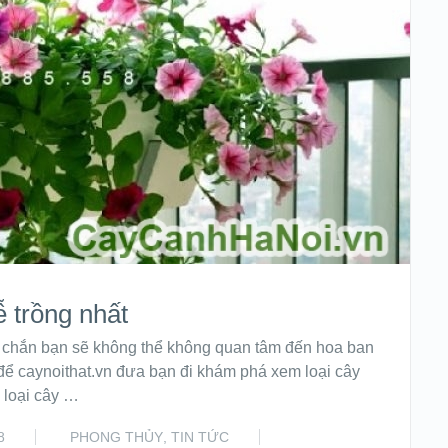
ễ trồng nhất
c chắn bạn sẽ không thể không quan tâm đến hoa ban
 để caynoithat.vn đưa bạn đi khám phá xem loại cây
 loại cây …
8
PHONG THỦY
,
TIN TỨC