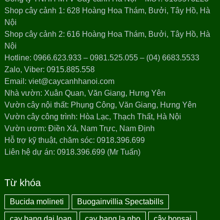
Shop cây cảnh 1: 628 Hoàng Hoa Thám, Bưởi, Tây Hồ, Hà
Nội
Shop cây cảnh 2: 616 Hoàng Hoa Thám, Bưởi, Tây Hồ, Hà
Nội
Hotline: 0966.623.933 – 0981.525.055 – (04) 6683.5533
Zalo, Viber: 0915.885.558
Email: viet@caycanhhanoi.com
Nhà vườn: Xuân Quan, Văn Giang, Hưng Yên
Vườn cây nội thất: Phụng Công, Văn Giang, Hưng Yên
Vườn cây công trình: Hòa Lạc, Thạch Thất, Hà Nội
Vườn ươm: Điền Xá, Nam Trực, Nam Định
Hỗ trợ kỹ thuật, chăm sóc: 0918.396.699
Liên hệ dự án: 0918.396.699 (Mr Tuấn)
Từ khóa
Bucida molineti
Buogainvillia Spectabills
cay bang dai loan
cay bang la nho
cây bonsai