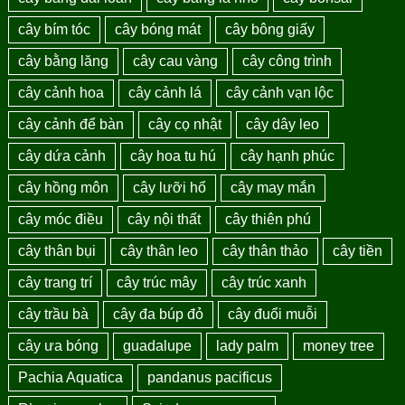
cây bím tóc
cây bóng mát
cây bông giấy
cây bằng lăng
cây cau vàng
cây công trình
cây cảnh hoa
cây cảnh lá
cây cảnh vạn lộc
cây cảnh để bàn
cây cọ nhật
cây dây leo
cây dứa cảnh
cây hoa tu hú
cây hạnh phúc
cây hồng môn
cây lưỡi hổ
cây may mắn
cây móc điều
cây nội thất
cây thiên phú
cây thân bụi
cây thân leo
cây thân thảo
cây tiền
cây trang trí
cây trúc mây
cây trúc xanh
cây trầu bà
cây đa búp đỏ
cây đuổi muỗi
cây ưa bóng
guadalupe
lady palm
money tree
Pachia Aquatica
pandanus pacificus