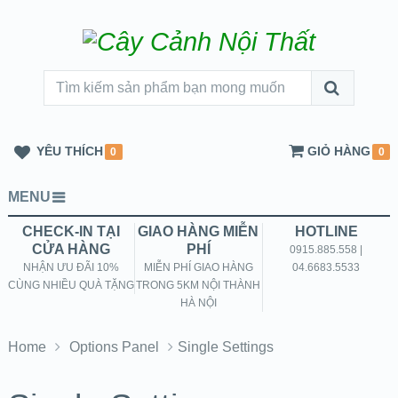
YÊU THÍCH
GIỎ HÀNG
0
0
MENU
CHECK-IN TẠI
GIAO HÀNG MIỄN
HOTLINE
CỬA HÀNG
PHÍ
0915.885.558 |
NHẬN ƯU ĐÃI 10%
MIỄN PHÍ GIAO HÀNG
04.6683.5533
CÙNG NHIỀU QUÀ TẶNG
TRONG 5KM NỘI THÀNH
HÀ NỘI
Home
Options Panel
Single Settings