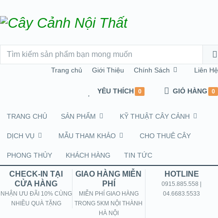
Trang chủ
Giới Thiệu
Chính Sách
Liên Hệ
YÊU THÍCH
GIỎ HÀNG
0
0
TRANG CHỦ
SẢN PHẨM
KỸ THUẬT CÂY CẢNH
DỊCH VỤ
MẪU THAM KHẢO
CHO THUÊ CÂY
PHONG THỦY
KHÁCH HÀNG
TIN TỨC
CHECK-IN TẠI
GIAO HÀNG MIỄN
HOTLINE
CỬA HÀNG
PHÍ
0915.885.558 |
NHẬN ƯU ĐÃI 10% CÙNG
MIỄN PHÍ GIAO HÀNG
04.6683.5533
NHIỀU QUÀ TẶNG
TRONG 5KM NỘI THÀNH
HÀ NỘI