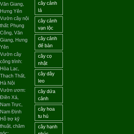
cây cảnh
Văn Giang,
lá
Hưng Yên
Vườn cây nội
cây cảnh
thất: Phụng
vạn lộc
Công, Văn
cây cảnh
Giang, Hưng
để bàn
Yên
Vườn cây
cây cọ
công trình:
nhật
Hòa Lạc,
cây dây
Thạch Thất,
leo
Hà Nội
Vườn ươm:
cây dứa
Điền Xá,
cảnh
Nam Trực,
cây hoa
Nam Định
tu hú
Hỗ trợ kỹ
thuật, chăm
cây hạnh
sóc:
phúc