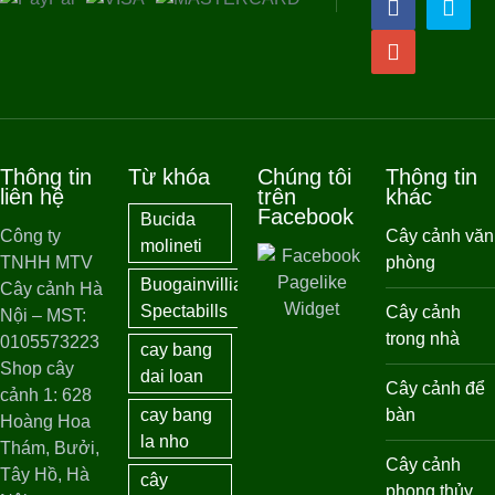
Thông tin
Từ khóa
Chúng tôi
Thông tin
liên hệ
trên
khác
Facebook
Bucida
Công ty
Cây cảnh văn
molineti
TNHH MTV
phòng
Buogainvillia
Cây cảnh Hà
Spectabills
Cây cảnh
Nội – MST:
trong nhà
0105573223
cay bang
Shop cây
dai loan
Cây cảnh để
cảnh 1: 628
cay bang
bàn
Hoàng Hoa
la nho
Thám, Bưởi,
Cây cảnh
Tây Hồ, Hà
cây
phong thủy