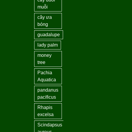
muỗi
cây ưa
bóng
guadalupe
lady palm
money
tree
Pachia
Aquatica
pandanus
pacificus
Rhapis
excelsa
Scindapsus
aureus