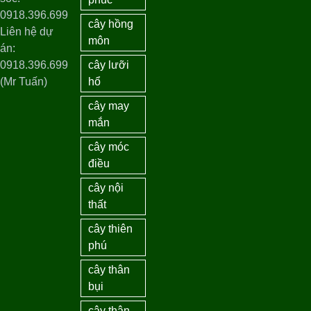
0918.396.699
cây hồng
Liên hệ dự
môn
án:
0918.396.699
cây lưỡi
(Mr Tuấn)
hổ
cây may
mắn
cây móc
điều
cây nội
thất
cây thiên
phú
cây thân
bụi
cây thân