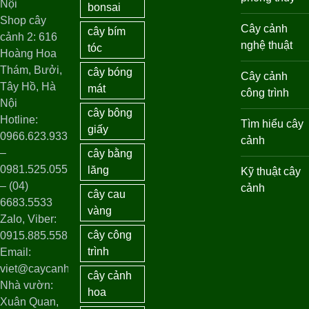
Nội
bonsai
Shop cây
Cây cảnh
cây bím
cảnh 2: 616
nghệ thuật
tóc
Hoàng Hoa
Thám, Bưởi,
cây bóng
Cây cảnh
Tây Hồ, Hà
mát
công trình
Nội
cây bông
Hotline:
Tìm hiểu cây
giấy
0966.623.933
cảnh
–
cây bằng
0981.525.055
lăng
Kỹ thuật cây
– (04)
cảnh
cây cau
6683.5533
vàng
Zalo, Viber:
cây công
0915.885.558
trình
Email:
viet@caycanhhanoi.com
cây cảnh
Nhà vườn:
hoa
Xuân Quan,