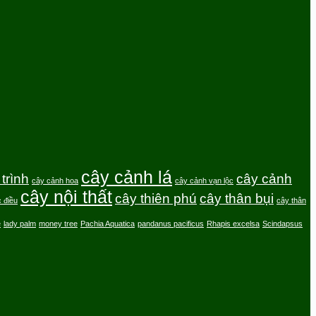
cây cảnh lá
trình
cây cảnh
cây cảnh hoa
cây cảnh vạn lộc
cây nội thất
cây thiên phú
cây thân bụi
 điều
cây thân
e
lady palm
money tree
Pachia Aquatica
pandanus pacificus
Rhapis excelsa
Scindapsus