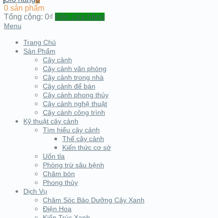
0 sản phẩm
Tổng cộng:
0₫
Đến cửa hàng
Menu
Trang Chủ
Sản Phẩm
Cây cảnh
Cây cảnh văn phòng
Cây cảnh trong nhà
Cây cảnh để bàn
Cây cảnh phong thủy
Cây cảnh nghệ thuật
Cây cảnh công trình
Kỹ thuật cây cảnh
Tìm hiểu cây cảnh
Thế cây cảnh
Kiến thức cơ sở
Uốn tỉa
Phòng trừ sâu bệnh
Chăm bón
Phong thủy
Dịch Vụ
Chăm Sóc Bảo Dưỡng Cây Xanh
Điện Hoa
Kiến Trúc Xanh