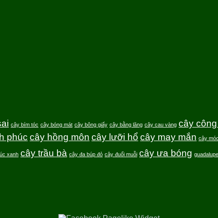
ai
cây công 
cây bím tóc
cây bóng mát
cây bông giấy
cây bằng lăng
cây cau vàng
h phúc
cây hồng môn
cây lưỡi hổ
cây may mắn
cây móc
cây trầu bà
cây ưa bóng
rúc xanh
cây đa búp đỏ
cây đuổi muỗi
guadalup