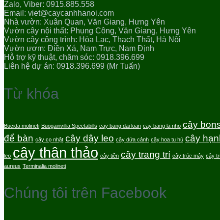
Zalo, Viber: 0915.885.558
Email: viet@caycanhhanoi.com
Nhà vườn: Xuân Quan, Văn Giang, Hưng Yên
Vườn cây nội thất: Phụng Công, Văn Giang, Hưng Yên
Vườn cây công trình: Hòa Lạc, Thạch Thất, Hà Nội
Vườn ươm: Điền Xá, Nam Trực, Nam Định
Hỗ trợ kỹ thuật, chăm sóc: 0918.396.699
Liên hệ dự án: 0918.396.699 (Mr Tuấn)
Từ khóa
cây bons
Bucida molineti
Buogainvillia Spectabills
cay bang dai loan
cay bang la nho
để bàn
cây dây leo
cây hạn
cây cọ nhật
cây dứa cảnh
cây hoa tu hú
cây thân thảo
cây trang trí
leo
cây tiền
cây trúc mây
cây t
aureus
Terminalia molineti
Chúng tôi trên Facebook