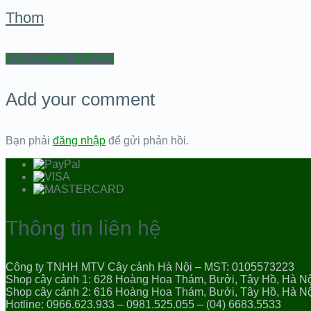
Thom
More Articles ByThom
Add your comment
Bạn phải
đăng nhập
để gửi phản hồi.
Thông tin liên hệ
Công ty TNHH MTV Cây cảnh Hà Nội – MST: 0105573223
Shop cây cảnh 1: 628 Hoàng Hoa Thám, Bưởi, Tây Hồ, Hà N
Shop cây cảnh 2: 616 Hoàng Hoa Thám, Bưởi, Tây Hồ, Hà N
Hotline: 0966.623.933 – 0981.525.055 – (04) 6683.5533