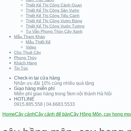
Thiết Kế Thi Công Cảnh Quan
Thiết Kế Thi Công Sân Vườn
Thiết Kế Thi Công Tiểu Cảnh
Thiết Kế Thi Công Vườn Đứng
Thiết Kế Thi Công Vườn Tường
Tư Vẫn Phong Thủy Cây Xanh
Mẫu Tham Khảo
Mẫu Thiết Kế
Video
Cho Thuê Cây
Phong Thủy
Khách Hàng
Tin Tức
Check-in tại cửa hàng
Nhận ưu đãi 10% cùng nhiều quà tặng
Giao hàng miễn phí
Miễn phí giao hàng trong 5km nội thành Hà Nội
HOTLINE
0915.885.558 | 04.6683.5533
Home
Cây cảnh
Cây cảnh để bàn
Cây Hồng Môn, cay hong mo